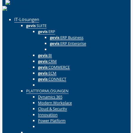
IT-Lösungen
gevis
SUITE
gevis
ERP
gevis
ERP Business
gevis
ERP Enterprise
Zurück
gevis
BI
gevis
CRM
gevis
COMMERCE
gevis
ECM
gevis
CONNECT
Zurück
PLATTFORMLÖSUNGEN
Dynamics 365
Modern Workplace
Cloud & Security
Innovation
Power Platform
Zurück
Zurück