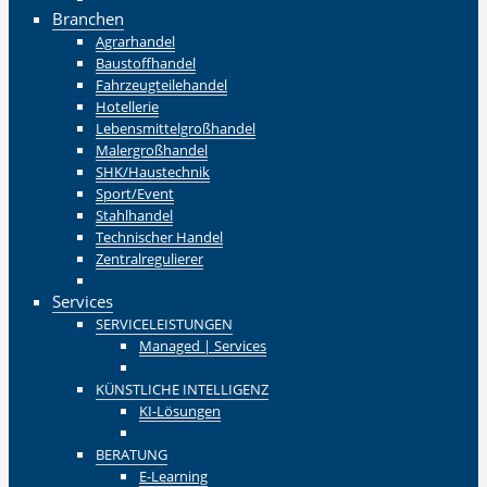
Branchen
Agrarhandel
Baustoffhandel
Fahrzeugteilehandel
Hotellerie
Lebensmittelgroßhandel
Malergroßhandel
SHK/Haustechnik
Sport/Event
Stahlhandel
Technischer Handel
Zentralregulierer
Zurück
Services
SERVICELEISTUNGEN
Managed | Services
Zurück
KÜNSTLICHE INTELLIGENZ
KI-Lösungen
Zurück
BERATUNG
E-Learning