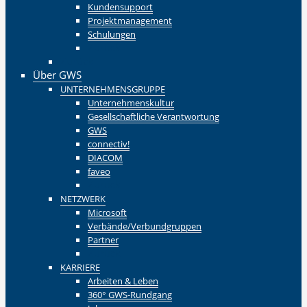
Kundensupport
Projektmanagement
Schulungen
Zurück
Zurück
Über GWS
UNTERNEHMENSGRUPPE
Unternehmenskultur
Gesellschaftliche Verantwortung
GWS
connectiv!
DIACOM
faveo
Zurück
NETZWERK
Microsoft
Verbände/Verbundgruppen
Partner
Zurück
KARRIERE
Arbeiten & Leben
360° GWS-Rundgang