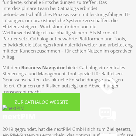
fundierte, schnelle Entscheidungen zu treffen. Das
interdisziplinäre Team bei Cathalog verbindet
betriebswirtschaftliches Praxiswissen mit leistungsfähigen IT-
Lösungen, um praxistaugliche Systeme zu schaffen, die
Effizienz steigern, Wachstum fördern und die
Wettbewerbsfähigkeit nachhaltig sichern. Als Microsoft
Partner setzt Cathalog auf bewährte Plattformen und Tools,
entwickelt die Lösungen kontinuierlich weiter und arbeitet eng
mit den Kunden zusammen – für echten Nutzen im operativen
Alltag.
Mit dem
Business Navigator
bietet Cathalog ein zentrales
Telefon
Steuerungs- und Management-Tool speziell für Raiffeisen-
+49 251 7000-02
Genossenschaften, das aktuelle Entscheidungsgrundlagen
liefert, Chancen und Risiken aufzeigt und Abweichungen
transparent macht.
Chat
ZUR CATHALOG WEBSITE
Chat jetzt öffnen
nextPIM
Mail
2019 gegründet, hat die nextPIM GmbH sich zum Ziel gesetzt,
info@gws.ms
ein PIM-System zu entwickeln, das optimal auf die Bedürfnisse