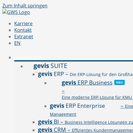
Zum Inhalt springen
Karriere
Kontakt
Extranet
EN
IT-Lösungen
gevis
SUITE
gevis
ERP
–
Die ERP-Lösung für den Großhan
gevis
ERP Business
NEU
–
Eine moderne ERP-Lösung für KMU a
gevis
ERP Enterprise
–
Ein
Management
gevis
BI
–
Business Intelligence Lösungen z
gevis
CRM
–
Effizientes Kundenmanagement 