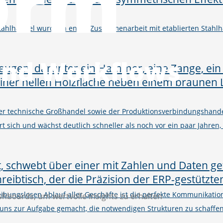
orm
Stahlhandel wurde in enger Zusammenarbeit mit etablierten Stahlh
und Workflows
er technische Großhandel sowie der Produktionsverbindungshand
rt sich und wächst deutlich schneller als noch vor ein paar Jahren,
eibungslosen Ablauf aller Geschäfte ist die perfekte Kommunikati
shboards, um wertvolle Insights zu erhalten
uns zur Aufgabe gemacht, die notwendigen Strukturen zu schaffe