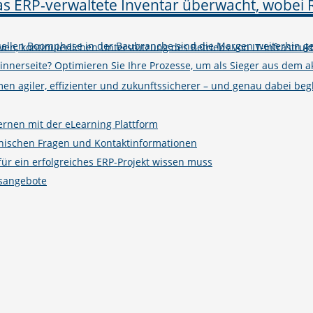
tuellen Boomphase in der Baubranche sind die Margen weiterhin ge
iven, kontinuierlichen Unterstützung des Betriebs von IT-Infrastruk
winnerseite? Optimieren Sie Ihre Prozesse, um als Sieger aus de
n agiler, effizienter und zukunftssicherer – und genau dabei begle
ernen mit der eLearning Plattform
hnischen Fragen und Kontaktinformationen
r ein erfolgreiches ERP-Projekt wissen muss
gsangebote