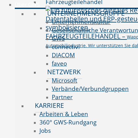
Fahrzeugteilehandel
Über GWS
UNTERNEHMENSGRUPPE
Unternehmenskultur
Gesellschaftliche Verantwortu
FAHRZEUGTEILEHANDEL
–
Wappn
GWS
Automobilindustrie. Wir unterstützen Sie da
connectiv!
DIACOM
faveo
NETZWERK
Microsoft
Verbände/Verbundgruppen
Partner
KARRIERE
Arbeiten & Leben
360° GWS-Rundgang
Jobs