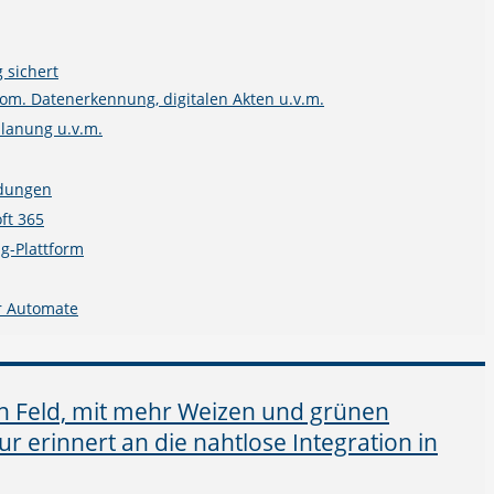
 sichert
m. Datenerkennung, digitalen Akten u.v.m.
planung u.v.m.
ndungen
ft 365
g-Plattform
r Automate