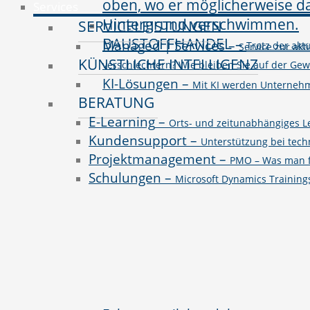
Services
SERVICELEISTUNGEN
BAUSTOFFHANDEL
–
Managed | Services
–
Trotz der ak
Service zur akt
KÜNSTLICHE INTELLIGENZ
verschlechtern? Wie bleiben Sie auf der Ge
KI-Lösungen
–
Mit KI werden Unternehme
BERATUNG
E-Learning
–
Orts- und zeitunabhängiges L
Kundensupport
–
Unterstützung bei tec
Projektmanagement
–
PMO – Was man fü
Schulungen
–
Microsoft Dynamics Trainin