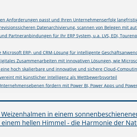
n Anforderungen passt und Ihren Unternehmenserfolg langfristig
isionssicheren Datenarchivierung, scannen von Belegen mit auto
 und Partneranbindungen für Ihr ERP System, u.a. LVS, EDI, Touren
rte Microsoft ERP- und CRM-Lösung für intelligente Geschäftsanwe
digitales Zusammenarbeiten mit innovativen Lösungen, wie Microso
e eine hoch skalierbare und innovative und sichere Cloud-Computin
ereint mit künstlicher Intelligenz als Wettbewerbsvorteil
 Unternehmensebenen fördern mit Power BI, Power Apps und Powe