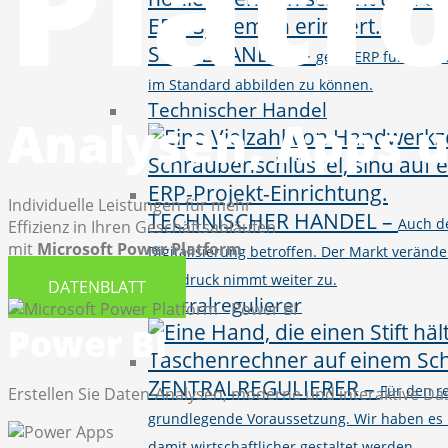
Platf
STAHLHANDEL
–
gevis ERP für den 
im Standard abbilden zu können.
Technischer Handel
Analysen, Apps 
Individuelle Leistungen für mehr
TECHNISCHER HANDEL
–
Auch d
Effizienz in Ihren Geschäftsabläufen
mit
Microsoft Power Platform
Digitalisierung betroffen. Der Markt verände
Preisdruck nimmt weiter zu.
DATENBLATT
Zentralregulierer
Power BI
ZENTRALREGULIERER
–
Für den r
Erstellen Sie Daten-Analysen, moderne und interaktive Da
grundlegende Voraussetzung. Wir haben es 
damit wirtschaftlicher gestaltet werden.