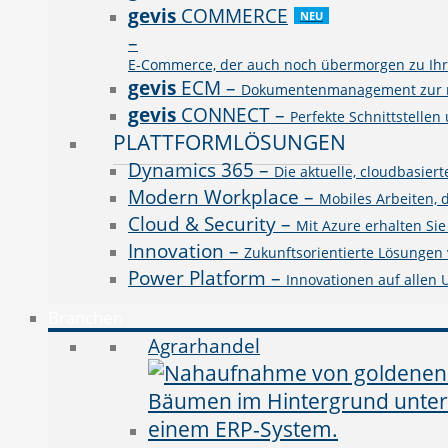
gevis
COMMERCE
NEU
–
E-Commerce, der auch noch übermorgen zu Ihre
gevis
ECM
–
Dokumentenmanagement zur rev
gevis
CONNECT
–
Perfekte Schnittstellen
PLATTFORMLÖSUNGEN
Dynamics 365
–
Die aktuelle, cloudbasie
Modern Workplace
–
Mobiles Arbeiten, 
Cloud & Security
–
Mit Azure erhalten Si
Innovation
–
Zukunftsorientierte Lösungen v
Power Platform
–
Innovationen auf allen
Branchen
Agrarhandel