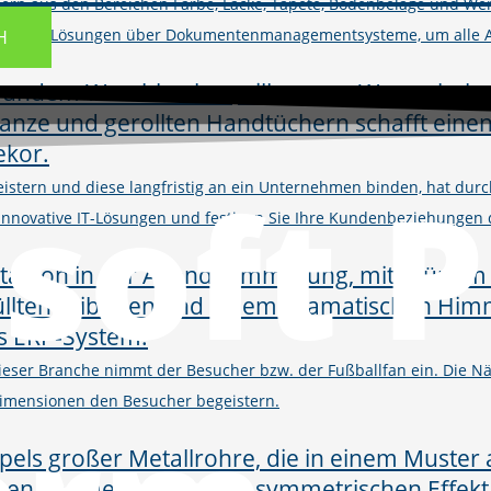
ern aus den Bereichen Farbe, Lacke, Tapete, Bodenbeläge und Wer
M und Shop-Lösungen über Dokumentenmanagementsysteme, um alle 
H
soft 
istern und diese langfristig an ein Unternehmen binden, hat d
h innovative IT-Lösungen und festigen Sie Ihre Kundenbeziehungen
 dieser Branche nimmt der Besucher bzw. der Fußballfan ein. Die
imensionen den Besucher begeistern.