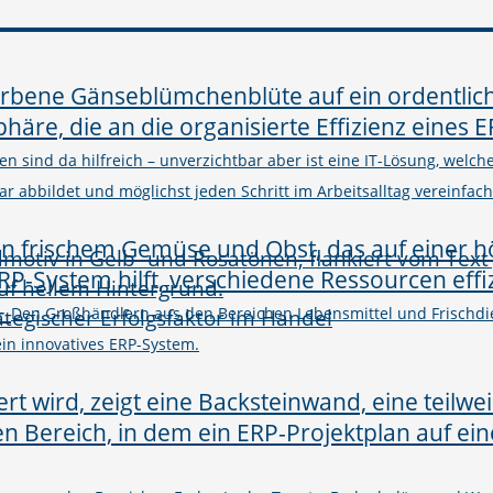
n sind da hilfreich – unverzichtbar aber ist eine IT-Lösung, welc
abbildet und möglichst jeden Schritt im Arbeitsalltag vereinfacht
–
rategischer Erfolgsfaktor im Handel
Den Großhändlern aus den Bereichen Lebensmittel und Frischdie
in innovatives ERP-System.