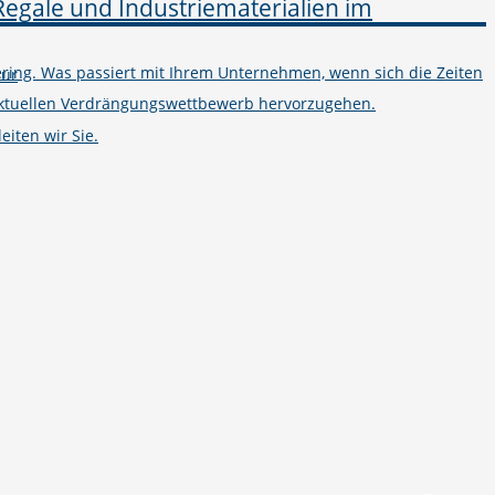
ring. Was passiert mit Ihrem Unternehmen, wenn sich die Zeiten
tur
m aktuellen Verdrängungswettbewerb hervorzugehen.
iten wir Sie.
Telefon
+49 251 7000-02