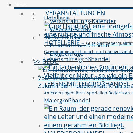
News
VERANSTALTUNGEN
Hotellerie
Veranstaltungs-Kalender
Webcast-Archiv
NEWSROOM
HOTELLERIE
–
Gute Gastgeberqualitäte
Produktinformationen
Gastronomie anschaulich und nachvollziehbar 
Blogbeiträge
Lebensmittelgroßhandel
>> BLOG
LEBENSMITTELGROßHANDEL
Zukunft der Produktivität: KI als st
Anforderungen Ihres speziellen Bedarfs an e
Malergroßhandel