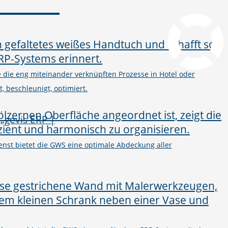
pcvisit Download
he die eng miteinander verknüpften Prozesse in Hotel oder
, beschleunigt, optimiert.
nst bietet die GWS eine optimale Abdeckung aller