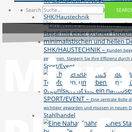
MALERGROßHANDEL
–
Großhändl
vielseitigen Produktportfolio von BI, CR
Search
SEARC
SHK/Haustechnik
Micro
SHK/HAUSTECHNIK
–
Kunden bege
gewonnen. Steigern Sie Ihre Effizienz durc
Sport/Event
SPORT/EVENT
–
Eine zentrale Rolle
wichtiger geworden und müssen in neuen D
Stahlhandel