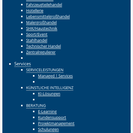
Fahrzeugteilehandel
Hotellerie
Lebensmittelgroßhandel
Malergroßhandel
SHK/Haustechnik
Sport/Event
Stahlhandel
Technischer Handel
Zentralregulierer
Zurück
Services
SERVICELEISTUNGEN
Managed | Services
Zurück
KÜNSTLICHE INTELLIGENZ
KI-Lösungen
Zurück
BERATUNG
E-Learning
Kundensupport
Projektmanagement
Schulungen