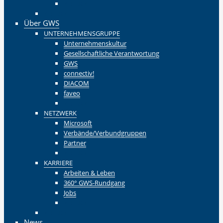
Zurück
Zurück
Über GWS
UNTERNEHMENSGRUPPE
Unternehmenskultur
Gesellschaftliche Verantwortung
GWS
connectiv!
DIACOM
faveo
Zurück
NETZWERK
Microsoft
Verbände/Verbundgruppen
Partner
Zurück
KARRIERE
Arbeiten & Leben
360° GWS-Rundgang
Jobs
Zurück
Zurück
News