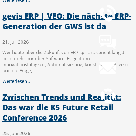
+49 251 7000-02
gevis ERP | VEO: Die nächste ERP-
Generation der GWS ist da
Chat
Chat jetzt öffnen
21. Juli 2026
Wer heute über die Zukunft von ERP spricht, spricht längst
Mail
nicht mehr nur über Software. Es geht um
info@gws.ms
Innovationsfähigkeit, Automatisierung, künstliche Intelligenz
und die Frage,
Fernwartung
Weiterlesen »
pcvisit Download
Zwischen Trends und Realität:
Das war die K5 Future Retail
Conference 2026
25. Juni 2026