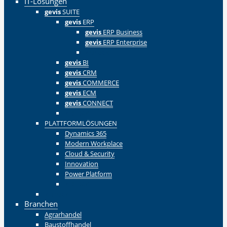
IT-Lösungen
gevis
SUITE
gevis
ERP
gevis
ERP Business
gevis
ERP Enterprise
Zurück
gevis
BI
gevis
CRM
gevis
COMMERCE
gevis
ECM
gevis
CONNECT
Zurück
PLATTFORMLÖSUNGEN
Dynamics 365
Modern Workplace
Cloud & Security
Innovation
Power Platform
Zurück
Zurück
Branchen
Agrarhandel
Baustoffhandel