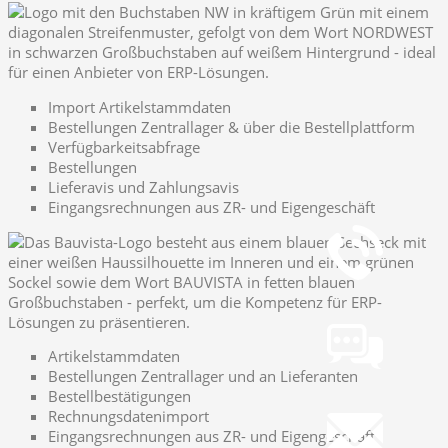
Import Artikelstammdaten
Bestellungen Zentrallager & über die Bestellplattform
Verfügbarkeitsabfrage
Bestellungen
Lieferavis und Zahlungsavis
Telefon
Eingangsrechnungen aus ZR- und Eigengeschäft
+49 251 7000-02
Chat
Chat jetzt öffnen
Artikelstammdaten
Bestellungen Zentrallager und an Lieferanten
Mail
Bestellbestätigungen
info@gws.ms
Rechnungsdatenimport
Eingangsrechnungen aus ZR- und Eigengeschäft