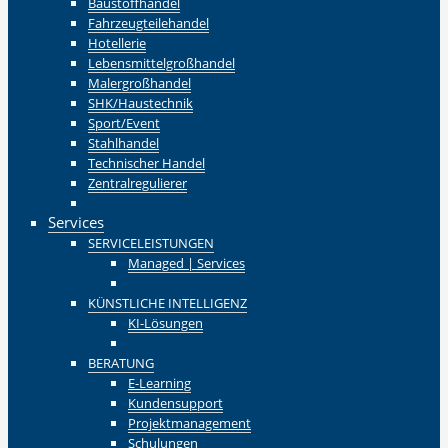
Baustoffhandel
Fahrzeugteilehandel
Hotellerie
Lebensmittelgroßhandel
Malergroßhandel
SHK/Haustechnik
Sport/Event
Stahlhandel
Technischer Handel
Zentralregulierer
Zurück
Services
SERVICELEISTUNGEN
Managed | Services
Zurück
KÜNSTLICHE INTELLIGENZ
KI-Lösungen
Zurück
BERATUNG
E-Learning
Kundensupport
Projektmanagement
Schulungen