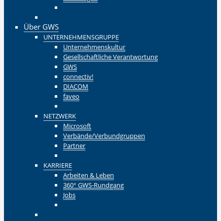
Zurück
Zurück
Über GWS
UNTERNEHMENSGRUPPE
Unternehmenskultur
Gesellschaftliche Verantwortung
GWS
connectiv!
DIACOM
faveo
Zurück
NETZWERK
Microsoft
Verbände/Verbundgruppen
Partner
Zurück
KARRIERE
Arbeiten & Leben
360° GWS-Rundgang
Jobs
Zurück
Zurück