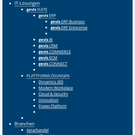
IT-Lösungen
gevis
SUITE
gevis
ERP
gevis
ERP Business
gevis
ERP Enterprise
Zurück
gevis
BI
gevis
CRM
gevis
COMMERCE
gevis
ECM
gevis
CONNECT
Zurück
PLATTFORMLÖSUNGEN
Dynamics 365
Modern Workplace
Cloud & Security
Innovation
Power Platform
Zurück
Zurück
Branchen
Agrarhandel