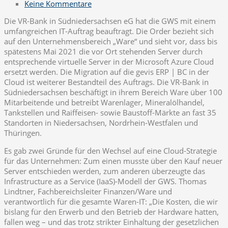
Keine Kommentare
Die VR-Bank in Südniedersachsen eG hat die GWS mit einem
umfangreichen IT-Auftrag beauftragt. Die Order bezieht sich
auf den Unternehmensbereich „Ware“ und sieht vor, dass bis
spätestens Mai 2021 die vor Ort stehenden Server durch
entsprechende virtuelle Server in der Microsoft Azure Cloud
ersetzt werden.
Die Migration auf die gevis ERP | BC in der
Cloud ist weiterer Bestandteil des Auftrags. Die VR-Bank in
Südniedersachsen beschäftigt in ihrem Bereich Ware über 100
Mitarbeitende und betreibt Warenlager, Mineralölhandel,
Tankstellen und Raiffeisen- sowie Baustoff-Märkte an fast 35
Standorten in Niedersachsen, Nordrhein-Westfalen und
Thüringen.
Es gab zwei Gründe für den Wechsel auf eine Cloud-Strategie
für das Unternehmen: Zum einen musste über den Kauf neuer
Server entschieden werden, zum anderen überzeugte das
Infrastructure as a Service (IaaS)-Modell der GWS. Thomas
Lindtner, Fachbereichsleiter Finanzen/Ware und
verantwortlich für die gesamte Waren-IT: „Die Kosten, die wir
bislang für den Erwerb und den Betrieb der Hardware hatten,
fallen weg – und das trotz strikter Einhaltung der gesetzlichen