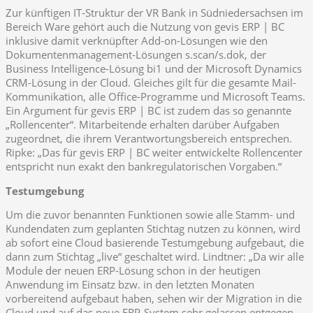
Zur künftigen IT-Struktur der VR Bank in Südniedersachsen im
Bereich Ware gehört auch die Nutzung von gevis ERP | BC
inklusive damit verknüpfter Add-on-Lösungen wie den
Dokumentenmanagement-Lösungen s.scan/s.dok, der
Business Intelligence-Lösung bi1 und der Microsoft Dynamics
CRM-Lösung in der Cloud. Gleiches gilt für die gesamte Mail-
Kommunikation, alle Office-Programme und Microsoft Teams.
Ein Argument für gevis ERP | BC ist zudem das so genannte
„Rollencenter“. Mitarbeitende erhalten darüber Aufgaben
zugeordnet, die ihrem Verantwortungsbereich entsprechen.
Ripke: „Das für gevis ERP | BC weiter entwickelte Rollencenter
entspricht nun exakt den bankregulatorischen Vorgaben.“
Testumgebung
Um die zuvor benannten Funktionen sowie alle Stamm- und
Kundendaten zum geplanten Stichtag nutzen zu können, wird
ab sofort eine Cloud basierende Testumgebung aufgebaut, die
dann zum Stichtag „live“ geschaltet wird. Lindtner: „Da wir alle
Module der neuen ERP-Lösung schon in der heutigen
Anwendung im Einsatz bzw. in den letzten Monaten
vorbereitend aufgebaut haben, sehen wir der Migration in die
Cloud und auf das neue ERP-System sehr gelassen entgegen.