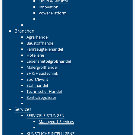
Cloud & Security
Innovation
Power Platform
Zurück
Zurück
Branchen
Agrarhandel
Baustoffhandel
Fahrzeugteilehandel
Hotellerie
Lebensmittelgroßhandel
Malergroßhandel
SHK/Haustechnik
Sport/Event
Stahlhandel
Technischer Handel
Zentralregulierer
Zurück
Services
SERVICELEISTUNGEN
Managed | Services
Zurück
KÜNSTLICHE INTELLIGENZ