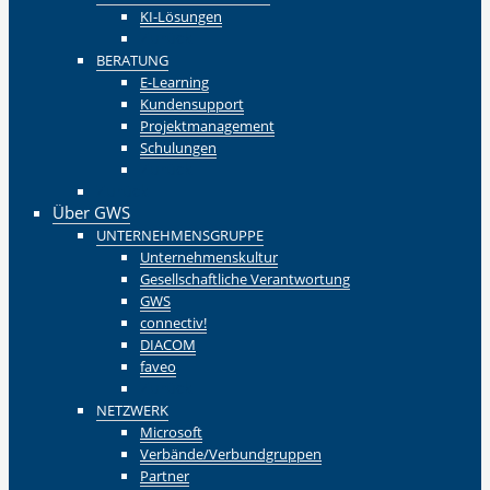
KI-Lösungen
Zurück
BERATUNG
E-Learning
Kundensupport
Projektmanagement
Schulungen
Zurück
Zurück
Über GWS
UNTERNEHMENSGRUPPE
Unternehmenskultur
Gesellschaftliche Verantwortung
GWS
connectiv!
DIACOM
faveo
Zurück
NETZWERK
Microsoft
Verbände/Verbundgruppen
Partner