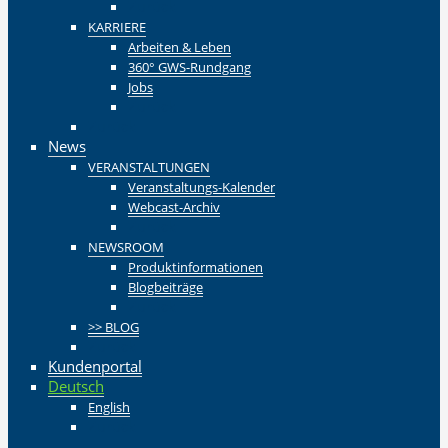
Zurück
KARRIERE
Arbeiten & Leben
360° GWS-Rundgang
Jobs
Zurück
Zurück
News
VERANSTALTUNGEN
Veranstaltungs-Kalender
Webcast-Archiv
Zurück
NEWSROOM
Produktinformationen
Blogbeiträge
Zurück
>> BLOG
Zurück
Kundenportal
Deutsch
English
Zurück