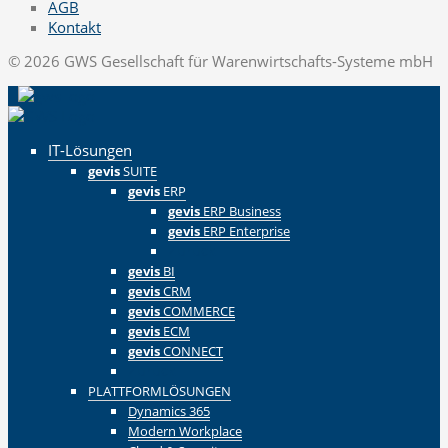
AGB
Kontakt
© 2026 GWS Gesellschaft für Warenwirtschafts-Systeme mbH
IT-Lösungen
gevis
SUITE
gevis
ERP
gevis
ERP Business
gevis
ERP Enterprise
Zurück
gevis
BI
gevis
CRM
gevis
COMMERCE
gevis
ECM
gevis
CONNECT
Zurück
PLATTFORMLÖSUNGEN
Dynamics 365
Modern Workplace