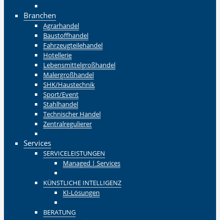
Zurück
Branchen
Agrarhandel
Baustoffhandel
Fahrzeugteilehandel
Hotellerie
Lebensmittelgroßhandel
Malergroßhandel
SHK/Haustechnik
Sport/Event
Stahlhandel
Technischer Handel
Zentralregulierer
Zurück
Services
SERVICELEISTUNGEN
Managed | Services
Zurück
KÜNSTLICHE INTELLIGENZ
KI-Lösungen
Zurück
BERATUNG