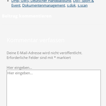
DHB; GWS; Deutscher Handballbund
,
DoiT Sport &
Event
,
Dokumentenmanagement
,
s.dok
,
s.scan
Beitrag kommentieren
Kommentar verfassen
Deine E-Mail-Adresse wird nicht veröffentlicht.
Erforderliche Felder sind mit
*
markiert
Hier eingeben…