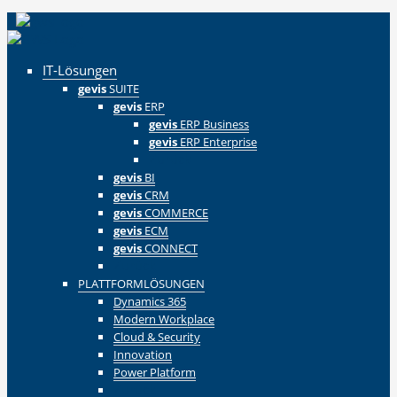
IT-Lösungen
gevis
SUITE
gevis
ERP
gevis
ERP Business
gevis
ERP Enterprise
Zurück
gevis
BI
gevis
CRM
gevis
COMMERCE
gevis
ECM
gevis
CONNECT
Zurück
PLATTFORMLÖSUNGEN
Dynamics 365
Modern Workplace
Cloud & Security
Innovation
Power Platform
Zurück