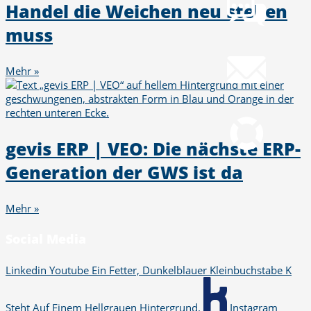
Handel die Weichen neu stellen
muss
Mail
info@gws.ms
Mehr »
Fernwartung
pcvisit Download
gevis ERP | VEO: Die nächste ERP-
Generation der GWS ist da
Mehr »
Social Media
Linkedin
Youtube
Ein Fetter, Dunkelblauer Kleinbuchstabe K
Steht Auf Einem Hellgrauen Hintergrund.
Instagram