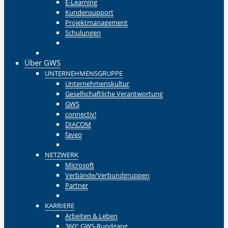
E-Learning
Kundensupport
Projektmanagement
Schulungen
Zurück
Zurück
Über GWS
UNTERNEHMENSGRUPPE
Unternehmenskultur
Gesellschaftliche Verantwortung
GWS
connectiv!
DIACOM
faveo
Zurück
NETZWERK
Microsoft
Verbände/Verbundgruppen
Partner
Zurück
KARRIERE
Arbeiten & Leben
360° GWS-Rundgang