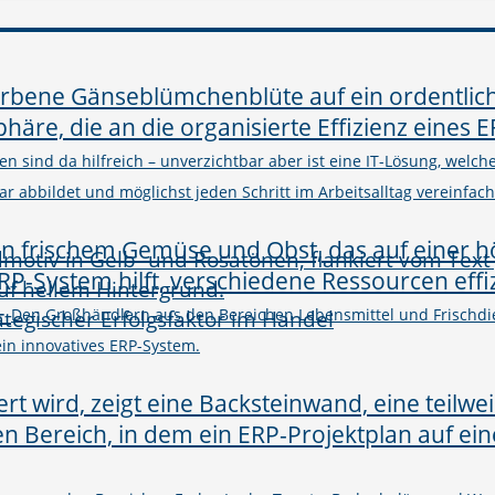
n sind da hilfreich – unverzichtbar aber ist eine IT-Lösung, welc
abbildet und möglichst jeden Schritt im Arbeitsalltag vereinfacht
–
rategischer Erfolgsfaktor im Handel
Den Großhändlern aus den Bereichen Lebensmittel und Frischdie
in innovatives ERP-System.