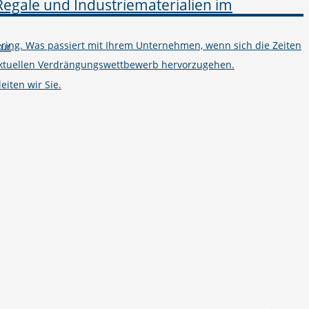
ring. Was passiert mit Ihrem Unternehmen, wenn sich die Zeiten
tur
m aktuellen Verdrängungswettbewerb hervorzugehen.
iten wir Sie.
Telefon
+49 251 7000-02