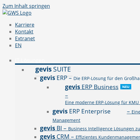
Zum Inhalt springen
Karriere
Kontakt
Extranet
EN
IT-Lösungen
gevis
SUITE
gevis
ERP
–
Die ERP-Lösung für den Großhan
gevis
ERP Business
NEU
–
Eine moderne ERP-Lösung für KMU a
gevis
ERP Enterprise
–
Ein
Management
gevis
BI
–
Business Intelligence Lösungen z
gevis
CRM
–
Effizientes Kundenmanagement 