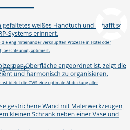
pcvisit Download
he die eng miteinander verknüpften Prozesse in Hotel oder
, beschleunigt, optimiert.
nst bietet die GWS eine optimale Abdeckung aller