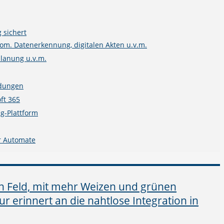
 sichert
m. Datenerkennung, digitalen Akten u.v.m.
planung u.v.m.
ndungen
ft 365
g-Plattform
r Automate