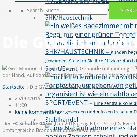
MALERGROßHANDEL
–
Großhändl
vielseitigen Produktportfolio von BI, CR
Search
SEARC
SHK/Haustechnik
Die GWS ist zwöl
SHK/HAUSTECHNIK
–
Kunden bege
gewonnen. Steigern Sie Ihre Effizienz durc
Sport/Event
Startseite
»
Die GWS ist zwölfter Mann auf Schalke
25/06/2015
SPORT/EVENT
–
Eine zentrale Rolle
11:00
Keine Kommentare
wichtiger geworden und müssen in neuen D
Stahlhandel
Der
FC Schalke 04
wird ab 2016 gevis ERP | Sport & Even
umfangreiche Branchenmodule erweitert.