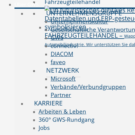
Fahrzeugteilehandel
Über GWS
UNTERNEHMENSGRUPPE
Unternehmenskultur
Gesellschaftliche Verantwortu
FAHRZEUGTEILEHANDEL
–
Wappn
GWS
Automobilindustrie. Wir unterstützen Sie da
connectiv!
DIACOM
faveo
NETZWERK
Microsoft
Verbände/Verbundgruppen
Partner
KARRIERE
Arbeiten & Leben
360° GWS-Rundgang
Jobs