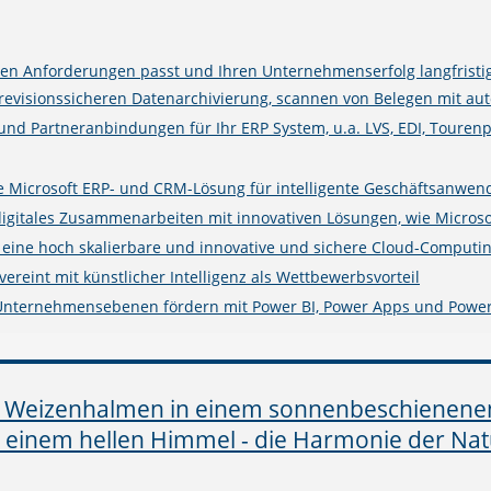
n Anforderungen passt und Ihren Unternehmenserfolg langfristig
isionssicheren Datenarchivierung, scannen von Belegen mit auto
 und Partneranbindungen für Ihr ERP System, u.a. LVS, EDI, Touren
rte Microsoft ERP- und CRM-Lösung für intelligente Geschäftsanwe
digitales Zusammenarbeiten mit innovativen Lösungen, wie Microso
e eine hoch skalierbare und innovative und sichere Cloud-Computin
ereint mit künstlicher Intelligenz als Wettbewerbsvorteil
 Unternehmensebenen fördern mit Power BI, Power Apps und Powe