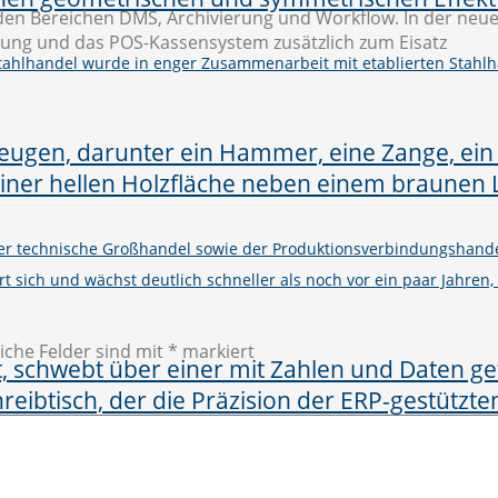
n den Bereichen DMS, Archivierung und Workflow. In der ne
tung und das POS-Kassensystem zusätzlich zum Eisatz
Stahlhandel wurde in enger Zusammenarbeit mit etablierten Stahlh
er technische Großhandel sowie der Produktionsverbindungshand
rt sich und wächst deutlich schneller als noch vor ein paar Jahren,
iche Felder sind mit
*
markiert
eibungslosen Ablauf aller Geschäfte ist die perfekte Kommunikati
uns zur Aufgabe gemacht, die notwendigen Strukturen zu schaffe