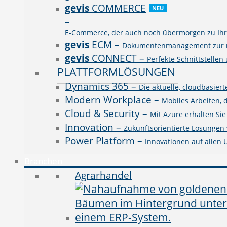
gevis
COMMERCE
NEU
–
E-Commerce, der auch noch übermorgen zu Ihre
gevis
ECM
–
Dokumentenmanagement zur rev
gevis
CONNECT
–
Perfekte Schnittstellen
PLATTFORMLÖSUNGEN
Dynamics 365
–
Die aktuelle, cloudbasie
Modern Workplace
–
Mobiles Arbeiten, 
Cloud & Security
–
Mit Azure erhalten Si
Innovation
–
Zukunftsorientierte Lösungen v
Power Platform
–
Innovationen auf allen
Branchen
Agrarhandel