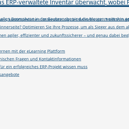
tuellen Boomphase in der Baubranche sind die Margen weiterhin ge
iven, kontinuierlichen Unterstützung des Betriebs von IT-Infrastruk
winnerseite? Optimieren Sie Ihre Prozesse, um als Sieger aus de
n agiler, effizienter und zukunftssicherer – und genau dabei begle
ernen mit der eLearning Plattform
hnischen Fragen und Kontaktinformationen
r ein erfolgreiches ERP-Projekt wissen muss
gsangebote