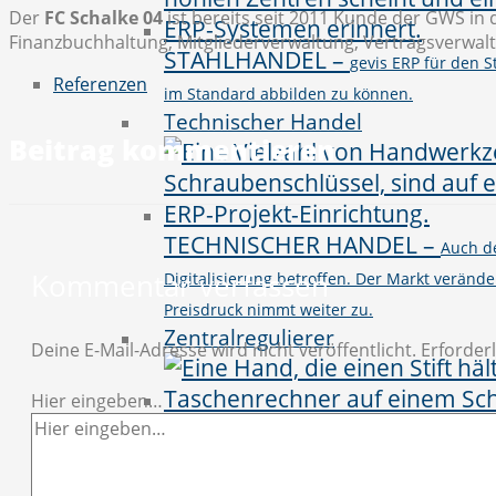
Der
FC Schalke 04
ist bereits seit 2011 Kunde der GWS i
Finanzbuchhaltung, Mitgliederverwaltung, Vertragsverwal
STAHLHANDEL
–
gevis ERP für den 
Referenzen
im Standard abbilden zu können.
Technischer Handel
Beitrag kommentieren
TECHNISCHER HANDEL
–
Auch d
Kommentar verfassen
Digitalisierung betroffen. Der Markt verände
Preisdruck nimmt weiter zu.
Zentralregulierer
Deine E-Mail-Adresse wird nicht veröffentlicht.
Erforderl
Hier eingeben…
ZENTRALREGULIERER
–
Für den r
grundlegende Voraussetzung. Wir haben es 
damit wirtschaftlicher gestaltet werden.