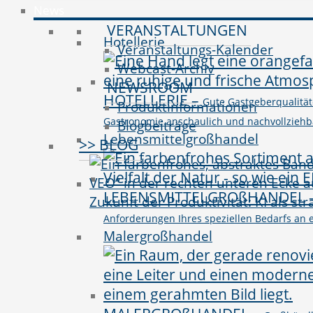
News
VERANSTALTUNGEN
Hotellerie
Veranstaltungs-Kalender
Webcast-Archiv
NEWSROOM
HOTELLERIE
–
Gute Gastgeberqualitäte
Produktinformationen
Gastronomie anschaulich und nachvollziehbar 
Blogbeiträge
Lebensmittelgroßhandel
>> BLOG
LEBENSMITTELGROßHANDEL
Zukunft der Produktivität: KI als st
Anforderungen Ihres speziellen Bedarfs an e
Malergroßhandel