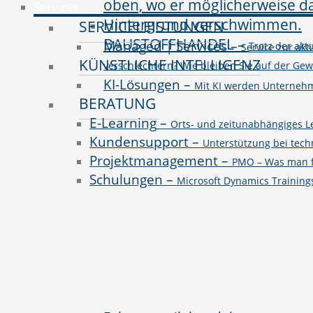
Services
SERVICELEISTUNGEN
BAUSTOFFHANDEL
–
Managed | Services
–
Trotz der ak
Service zur akt
KÜNSTLICHE INTELLIGENZ
verschlechtern? Wie bleiben Sie auf der Ge
KI-Lösungen
–
Mit KI werden Unternehme
BERATUNG
E-Learning
–
Orts- und zeitunabhängiges L
Kundensupport
–
Unterstützung bei tec
Projektmanagement
–
PMO – Was man fü
Schulungen
–
Microsoft Dynamics Trainin