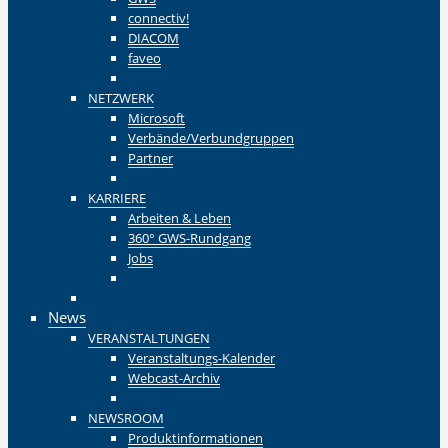
connectiv!
DIACOM
faveo
Zurück
NETZWERK
Microsoft
Verbände/Verbundgruppen
Partner
Zurück
KARRIERE
Arbeiten & Leben
360° GWS-Rundgang
Jobs
Zurück
Zurück
News
VERANSTALTUNGEN
Veranstaltungs-Kalender
Webcast-Archiv
Zurück
NEWSROOM
Produktinformationen