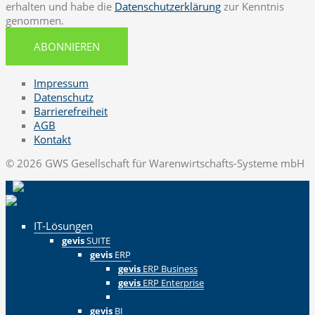
erhalten und habe die
Datenschutzerklärung
zur Kenntnis
genommen.
ABONNIEREN
Impressum
Datenschutz
Barrierefreiheit
AGB
Kontakt
© 2026 GWS Gesellschaft für Warenwirtschafts-Systeme mbH
IT-Lösungen
gevis
SUITE
gevis
ERP
gevis
ERP Business
gevis
ERP Enterprise
Zurück
gevis
BI