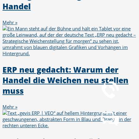
Handel
Mehr »
ERP neu gedacht: Warum der
Telefon
Handel die Weichen neu stellen
+49 251 7000-02
muss
Chat
Mehr »
Chat jetzt öffnen
Mail
info@gws.ms