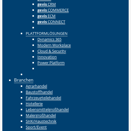
gevis
CRM
gevis
COMMERCE
gevis
ECM
gevis
CONNECT
Zurück
PLATTFORMLÖSUNGEN
Dynamics 365
Modern Workplace
Cloud & Security
Innovation
Power Platform
Zurück
Zurück
Branchen
Agrarhandel
Baustoffhandel
Fahrzeugteilehandel
Hotellerie
Lebensmittelgroßhandel
Malergroßhandel
SHK/Haustechnik
Sport/Event