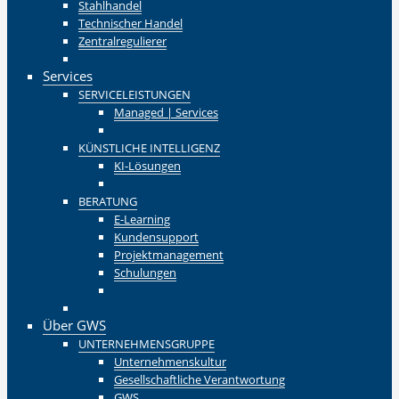
Stahlhandel
Technischer Handel
Zentralregulierer
Zurück
Services
SERVICELEISTUNGEN
Managed | Services
Zurück
KÜNSTLICHE INTELLIGENZ
KI-Lösungen
Zurück
BERATUNG
E-Learning
Kundensupport
Projektmanagement
Schulungen
Zurück
Zurück
Über GWS
UNTERNEHMENSGRUPPE
Unternehmenskultur
Gesellschaftliche Verantwortung
GWS