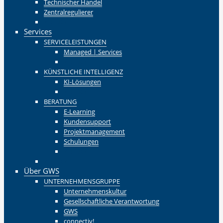
Technischer Handel
Zentralregulierer
Zurück
Services
SERVICELEISTUNGEN
Managed | Services
Zurück
KÜNSTLICHE INTELLIGENZ
KI-Lösungen
Zurück
BERATUNG
E-Learning
Kundensupport
Projektmanagement
Schulungen
Zurück
Zurück
Über GWS
UNTERNEHMENSGRUPPE
Unternehmenskultur
Gesellschaftliche Verantwortung
GWS
connectiv!