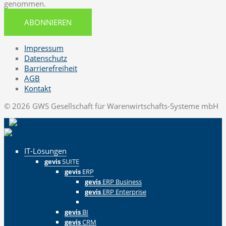
genommen.
ABONNIEREN
Impressum
Datenschutz
Barrierefreiheit
AGB
Kontakt
© 2026 GWS Gesellschaft für Warenwirtschafts-Systeme mbH
IT-Lösungen
gevis
SUITE
gevis
ERP
gevis
ERP Business
gevis
ERP Enterprise
Zurück
gevis
BI
gevis
CRM