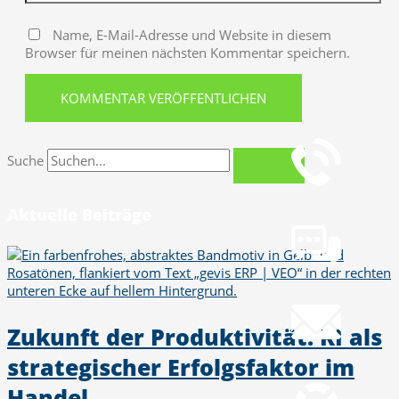
Name, E-Mail-Adresse und Website in diesem
Browser für meinen nächsten Kommentar speichern.
Telefon
+49 251 7000-02
Suche
Chat
Aktuelle Beiträge
Chat jetzt öffnen
Mail
info@gws.ms
Zukunft der Produktivität: KI als
Fernwartung
strategischer Erfolgsfaktor im
pcvisit Download
Handel