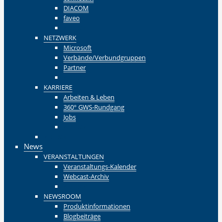
DIACOM
faveo
Zurück
NETZWERK
Microsoft
Verbände/Verbundgruppen
Partner
Zurück
KARRIERE
Arbeiten & Leben
360° GWS-Rundgang
Jobs
Zurück
Zurück
News
VERANSTALTUNGEN
Veranstaltungs-Kalender
Webcast-Archiv
Zurück
NEWSROOM
Produktinformationen
Blogbeiträge