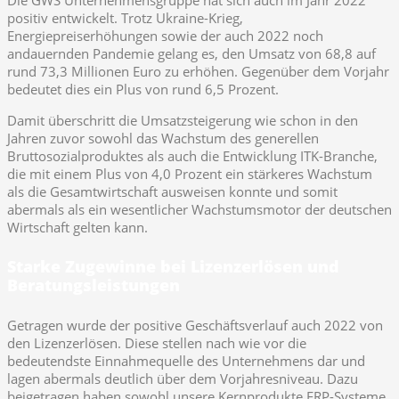
Die GWS Unternehmensgruppe hat sich auch im Jahr 2022
positiv entwickelt. Trotz Ukraine-Krieg,
Energiepreiserhöhungen sowie der auch 2022 noch
andauernden Pandemie gelang es, den Umsatz von 68,8 auf
rund 73,3 Millionen Euro zu erhöhen. Gegenüber dem Vorjahr
bedeutet dies ein Plus von rund 6,5 Prozent.
Damit überschritt die Umsatzsteigerung wie schon in den
Jahren zuvor sowohl das Wachstum des generellen
Bruttosozialproduktes als auch die Entwicklung ITK-Branche,
die mit einem Plus von 4,0 Prozent ein stärkeres Wachstum
als die Gesamtwirtschaft ausweisen konnte und somit
abermals als ein wesentlicher Wachstumsmotor der deutschen
Wirtschaft gelten kann.
Starke Zugewinne bei Lizenzerlösen und
Beratungsleistungen
Getragen wurde der positive Geschäftsverlauf auch 2022 von
den Lizenzerlösen. Diese stellen nach wie vor die
bedeutendste Einnahmequelle des Unternehmens dar und
lagen abermals deutlich über dem Vorjahresniveau. Dazu
beigetragen haben sowohl unsere Kernprodukte ERP-Systeme