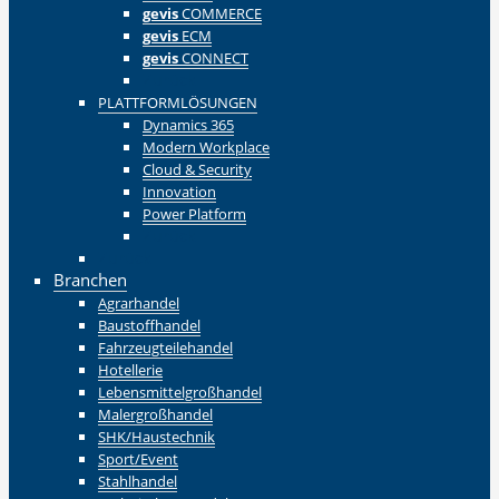
gevis
COMMERCE
gevis
ECM
gevis
CONNECT
Zurück
PLATTFORMLÖSUNGEN
Dynamics 365
Modern Workplace
Cloud & Security
Innovation
Power Platform
Zurück
Zurück
Branchen
Agrarhandel
Baustoffhandel
Fahrzeugteilehandel
Hotellerie
Lebensmittelgroßhandel
Malergroßhandel
SHK/Haustechnik
Sport/Event
Stahlhandel