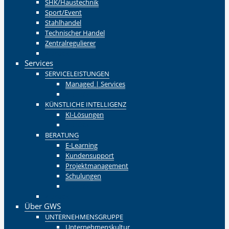
SHK/Haustechnik
Sport/Event
Stahlhandel
Technischer Handel
Zentralregulierer
Zurück
Services
SERVICELEISTUNGEN
Managed | Services
Zurück
KÜNSTLICHE INTELLIGENZ
KI-Lösungen
Zurück
BERATUNG
E-Learning
Kundensupport
Projektmanagement
Schulungen
Zurück
Zurück
Über GWS
UNTERNEHMENSGRUPPE
Unternehmenskultur