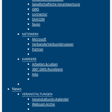
Gesellschaftliche Verantwortung
GWS
connectiv!
DIACOM
faveo
Zurück
NETZWERK
Microsoft
Verbände/Verbundgruppen
Partner
Zurück
KARRIERE
Arbeiten & Leben
360° GWS-Rundgang
Jobs
Zurück
Zurück
News
VERANSTALTUNGEN
Veranstaltungs-Kalender
Webcast-Archiv
Zurück