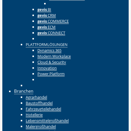
Zurück
gevis
BI
gevis
CRM
gevis
COMMERCE
gevis
ECM
gevis
CONNECT
Zurück
PLATTFORMLÖSUNGEN
Dynamics 365
Modern Workplace
Cloud & Security
Innovation
Power Platform
Zurück
Zurück
Branchen
Agrarhandel
Baustoffhandel
Fahrzeugteilehandel
Hotellerie
Lebensmittelgroßhandel
Malergroßhandel