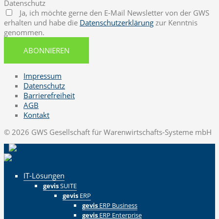
Datenschutz
Ja, ich möchte gerne den E-Mail Newsletter von der GWS
erhalten und habe die
Datenschutzerklärung
zur Kenntnis
genommen.
ABONNIEREN
Impressum
Datenschutz
Barrierefreiheit
AGB
Kontakt
© 2026 GWS Gesellschaft für Warenwirtschafts-Systeme mbH
IT-Lösungen
gevis
SUITE
gevis
ERP
gevis
ERP Business
gevis
ERP Enterprise