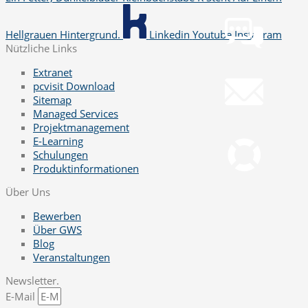
Chat jetzt öffnen
Hellgrauen Hintergrund.
Linkedin
Youtube
Instagram
Nützliche Links
Mail
info@gws.ms
Extranet
pcvisit Download
Sitemap
Managed Services
Fernwartung
Projektmanagement
pcvisit Download
E-Learning
Schulungen
Produktinformationen
Über Uns
Bewerben
Über GWS
Blog
Veranstaltungen
Newsletter.
E-Mail