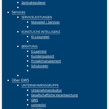
Zentralregulierer
Zurück
Services
SERVICELEISTUNGEN
Managed | Services
Zurück
KÜNSTLICHE INTELLIGENZ
KI-Lösungen
Zurück
BERATUNG
E-Learning
Kundensupport
Projektmanagement
Schulungen
Zurück
Zurück
Über GWS
UNTERNEHMENSGRUPPE
Unternehmenskultur
Gesellschaftliche Verantwortung
GWS
connectiv!