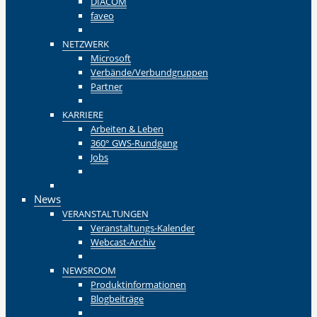
DIACOM
faveo
Zurück
NETZWERK
Microsoft
Verbände/Verbundgruppen
Partner
Zurück
KARRIERE
Arbeiten & Leben
360° GWS-Rundgang
Jobs
Zurück
Zurück
News
VERANSTALTUNGEN
Veranstaltungs-Kalender
Webcast-Archiv
Zurück
NEWSROOM
Produktinformationen
Blogbeiträge
Zurück