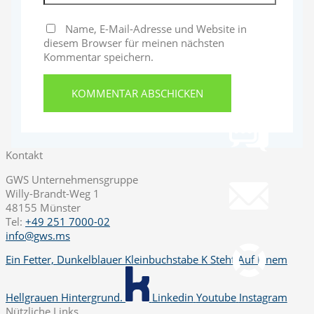
Name, E-Mail-Adresse und Website in
Telefon
diesem Browser für meinen nächsten
+49 251 7000-02
Kommentar speichern.
Chat
Chat jetzt öffnen
Kontakt
Mail
info@gws.ms
GWS Unternehmensgruppe
Willy-Brandt-Weg 1
48155 Münster
Fernwartung
Tel:
+49 251 7000-02
pcvisit Download
info@gws.ms
Ein Fetter, Dunkelblauer Kleinbuchstabe K Steht Auf Einem
Hellgrauen Hintergrund.
Linkedin
Youtube
Instagram
Nützliche Links