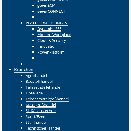
gevis
ECM
gevis
CONNECT
Zurück
PLATTFORMLÖSUNGEN
Dynamics 365
Modern Workplace
Cloud & Security
Innovation
Power Platform
Zurück
Zurück
Branchen
Agrarhandel
Baustoffhandel
Fahrzeugteilehandel
Hotellerie
Lebensmittelgroßhandel
Malergroßhandel
SHK/Haustechnik
Sport/Event
Stahlhandel
Technischer Handel