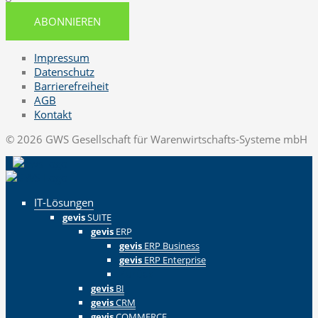
ABONNIEREN
Impressum
Datenschutz
Barrierefreiheit
AGB
Kontakt
© 2026 GWS Gesellschaft für Warenwirtschafts-Systeme mbH
IT-Lösungen
gevis
SUITE
gevis
ERP
gevis
ERP Business
gevis
ERP Enterprise
Zurück
gevis
BI
gevis
CRM
gevis
COMMERCE