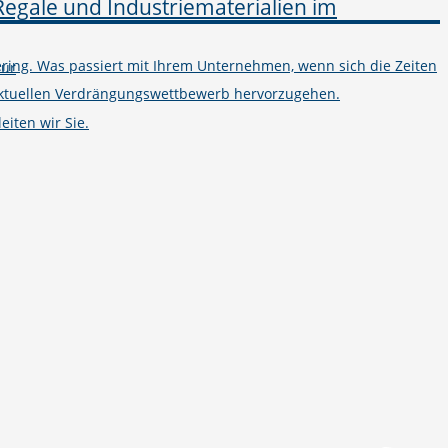
ring. Was passiert mit Ihrem Unternehmen, wenn sich die Zeiten
tur
m aktuellen Verdrängungswettbewerb hervorzugehen.
iten wir Sie.
Telefon
+49 251 7000-02