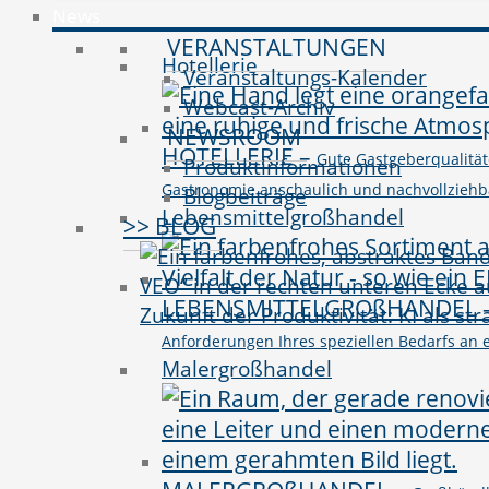
News
VERANSTALTUNGEN
Hotellerie
Veranstaltungs-Kalender
Webcast-Archiv
NEWSROOM
HOTELLERIE
–
Gute Gastgeberqualitäte
Produktinformationen
Gastronomie anschaulich und nachvollziehbar 
Blogbeiträge
Lebensmittelgroßhandel
>> BLOG
LEBENSMITTELGROßHANDEL
Zukunft der Produktivität: KI als st
Anforderungen Ihres speziellen Bedarfs an e
Malergroßhandel