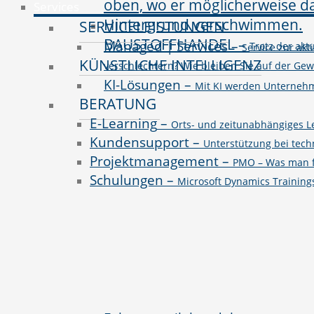
Services
SERVICELEISTUNGEN
BAUSTOFFHANDEL
–
Managed | Services
–
Trotz der ak
Service zur akt
KÜNSTLICHE INTELLIGENZ
verschlechtern? Wie bleiben Sie auf der Ge
KI-Lösungen
–
Mit KI werden Unternehme
BERATUNG
E-Learning
–
Orts- und zeitunabhängiges L
Kundensupport
–
Unterstützung bei tec
Projektmanagement
–
PMO – Was man fü
Schulungen
–
Microsoft Dynamics Trainin