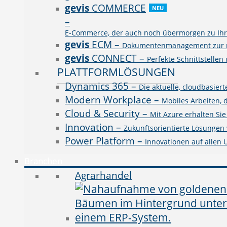
gevis
COMMERCE
NEU
–
E-Commerce, der auch noch übermorgen zu Ihre
gevis
ECM
–
Dokumentenmanagement zur rev
gevis
CONNECT
–
Perfekte Schnittstellen
PLATTFORMLÖSUNGEN
Dynamics 365
–
Die aktuelle, cloudbasie
Modern Workplace
–
Mobiles Arbeiten, 
Cloud & Security
–
Mit Azure erhalten Si
Innovation
–
Zukunftsorientierte Lösungen v
Power Platform
–
Innovationen auf allen
Branchen
Agrarhandel