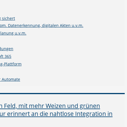
 sichert
m. Datenerkennung, digitalen Akten u.v.m.
planung u.v.m.
ndungen
ft 365
g-Plattform
r Automate