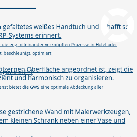
pcvisit Download
he die eng miteinander verknüpften Prozesse in Hotel oder
, beschleunigt, optimiert.
nst bietet die GWS eine optimale Abdeckung aller