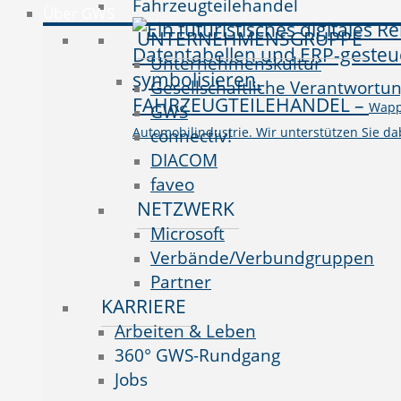
Fahrzeugteilehandel
Über GWS
UNTERNEHMENSGRUPPE
Unternehmenskultur
Gesellschaftliche Verantwortu
FAHRZEUGTEILEHANDEL
–
Wappn
GWS
Automobilindustrie. Wir unterstützen Sie da
connectiv!
DIACOM
faveo
NETZWERK
Microsoft
Verbände/Verbundgruppen
Partner
KARRIERE
Arbeiten & Leben
360° GWS-Rundgang
Jobs