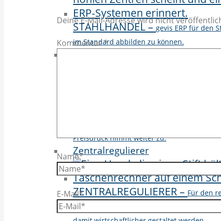
Deine E-Mail-Adresse wird nicht veröffentlich
STAHLHANDEL
–
gevis ERP für den 
im Standard abbilden zu können.
Kommentar
*
Technischer Handel
TECHNISCHER HANDEL
–
Auch d
Digitalisierung betroffen. Der Markt verände
Preisdruck nimmt weiter zu.
Zentralregulierer
Name*
ZENTRALREGULIERER
–
Für den r
E-Mail*
grundlegende Voraussetzung. Wir haben es 
damit wirtschaftlicher gestaltet werden.