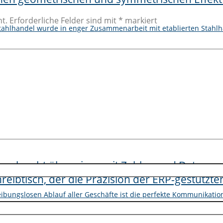
t.
Erforderliche Felder sind mit
*
markiert
Stahlhandel wurde in enger Zusammenarbeit mit etablierten Stahlh
er technische Großhandel sowie der Produktionsverbindungshand
rt sich und wächst deutlich schneller als noch vor ein paar Jahren,
eibungslosen Ablauf aller Geschäfte ist die perfekte Kommunikati
uns zur Aufgabe gemacht, die notwendigen Strukturen zu schaffe