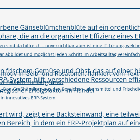
n sind da hilfreich – unverzichtbar aber ist eine IT-Lösung, welc
abbildet und möglichst jeden Schritt im Arbeitsalltag vereinfacht
–
rategischer Erfolgsfaktor im Handel
Den Großhändlern aus den Bereichen Lebensmittel und Frischdie
in innovatives ERP-System.