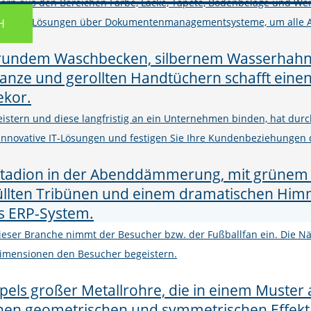
ern aus den Bereichen Farbe, Lacke, Tapete, Bodenbeläge und Wer
M und Shop-Lösungen über Dokumentenmanagementsysteme, um alle 
H
istern und diese langfristig an ein Unternehmen binden, hat d
h innovative IT-Lösungen und festigen Sie Ihre Kundenbeziehungen
 dieser Branche nimmt der Besucher bzw. der Fußballfan ein. Die
imensionen den Besucher begeistern.
r