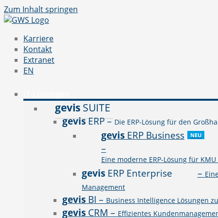
Zum Inhalt springen
Karriere
Kontakt
Extranet
EN
IT-Lösungen
gevis
SUITE
gevis
ERP
–
Die ERP-Lösung für den Großhan
gevis
ERP Business
NEU
–
Eine moderne ERP-Lösung für KMU a
gevis
ERP Enterprise
–
Ein
Management
gevis
BI
–
Business Intelligence Lösungen z
gevis
CRM
–
Effizientes Kundenmanagement 