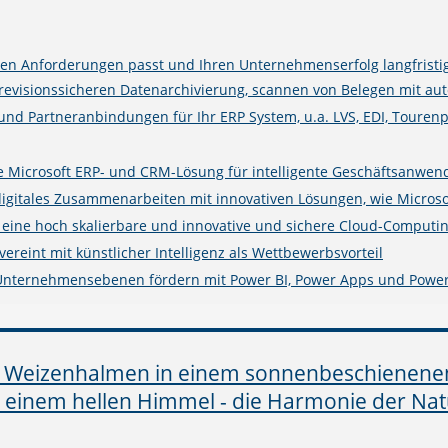
n Anforderungen passt und Ihren Unternehmenserfolg langfristig
isionssicheren Datenarchivierung, scannen von Belegen mit auto
 und Partneranbindungen für Ihr ERP System, u.a. LVS, EDI, Touren
rte Microsoft ERP- und CRM-Lösung für intelligente Geschäftsanwe
digitales Zusammenarbeiten mit innovativen Lösungen, wie Microso
e eine hoch skalierbare und innovative und sichere Cloud-Computin
ereint mit künstlicher Intelligenz als Wettbewerbsvorteil
 Unternehmensebenen fördern mit Power BI, Power Apps und Powe