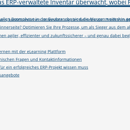
tuellen Boomphase in der Baubranche sind die Margen weiterhin ge
iven, kontinuierlichen Unterstützung des Betriebs von IT-Infrastruk
winnerseite? Optimieren Sie Ihre Prozesse, um als Sieger aus de
n agiler, effizienter und zukunftssicherer – und genau dabei begle
ernen mit der eLearning Plattform
hnischen Fragen und Kontaktinformationen
r ein erfolgreiches ERP-Projekt wissen muss
gsangebote