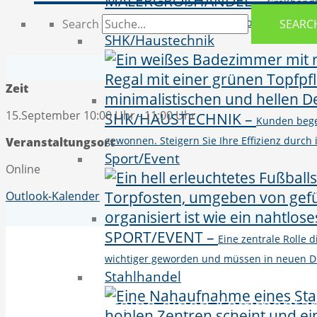
MALERGROßHANDEL
–
Großhändl
vielseitigen Produktportfolio von BI, CR
Search
SEARC
SHK/Haustechnik
Zeit
15.September 10:00 Uhr - 11:00 Uhr
SHK/HAUSTECHNIK
–
Kunden bege
gewonnen. Steigern Sie Ihre Effizienz durc
Veranstaltungsort
Sport/Event
Online
Outlook-Kalender
SPORT/EVENT
–
Eine zentrale Rolle
wichtiger geworden und müssen in neuen D
Stahlhandel
Schreibe einen Kommenta