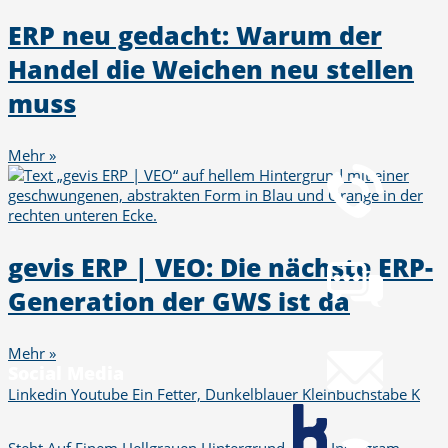
ERP neu gedacht: Warum der
Handel die Weichen neu stellen
muss
Telefon
+49 251 7000-02
Mehr »
Chat
Chat jetzt öffnen
gevis ERP | VEO: Die nächste ERP-
Generation der GWS ist da
Mail
info@gws.ms
Mehr »
Social Media
Linkedin
Youtube
Ein Fetter, Dunkelblauer Kleinbuchstabe K
Fernwartung
pcvisit Download