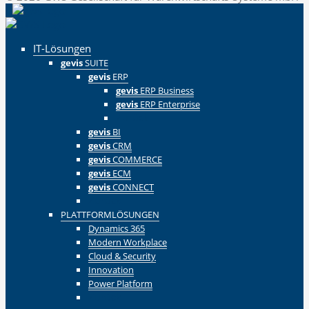
IT-Lösungen
gevis
SUITE
gevis
ERP
gevis
ERP Business
gevis
ERP Enterprise
Zurück
gevis
BI
gevis
CRM
gevis
COMMERCE
gevis
ECM
gevis
CONNECT
Zurück
PLATTFORMLÖSUNGEN
Dynamics 365
Modern Workplace
Cloud & Security
Innovation
Power Platform
Zurück