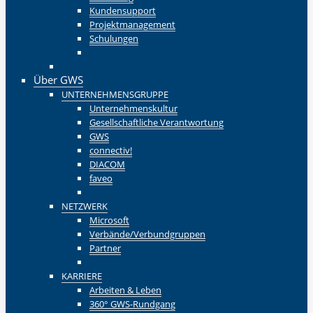
Kundensupport
Projektmanagement
Schulungen
Zurück
Zurück
Über GWS
UNTERNEHMENSGRUPPE
Unternehmenskultur
Gesellschaftliche Verantwortung
GWS
connectiv!
DIACOM
faveo
Zurück
NETZWERK
Microsoft
Verbände/Verbundgruppen
Partner
Zurück
KARRIERE
Arbeiten & Leben
360° GWS-Rundgang