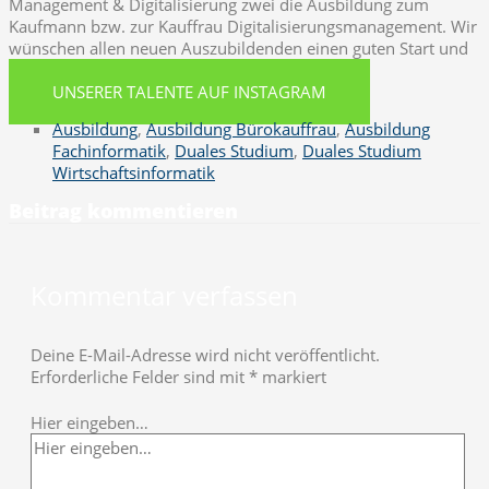
Management & Digitalisierung zwei die Ausbildung zum
Kaufmann bzw. zur Kauffrau Digitalisierungsmanagement. Wir
wünschen allen neuen Auszubildenden einen guten Start und
eine erfolgreiche Zeit in der GWS!
UNSERER TALENTE AUF INSTAGRAM
Ausbildung
,
Ausbildung Bürokauffrau
,
Ausbildung
Fachinformatik
,
Duales Studium
,
Duales Studium
Wirtschaftsinformatik
Beitrag kommentieren
Kommentar verfassen
Deine E-Mail-Adresse wird nicht veröffentlicht.
Erforderliche Felder sind mit
*
markiert
Hier eingeben…