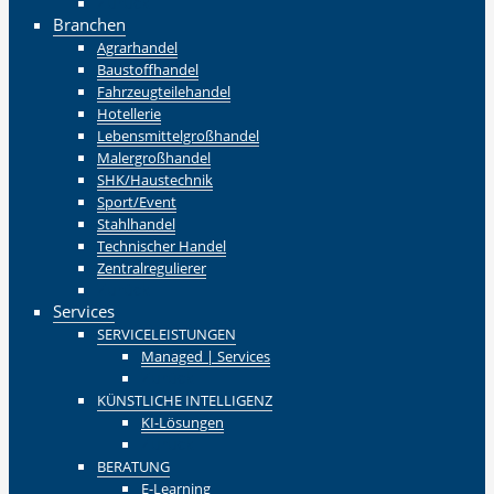
Zurück
Branchen
Agrarhandel
Baustoffhandel
Fahrzeugteilehandel
Hotellerie
Lebensmittelgroßhandel
Malergroßhandel
SHK/Haustechnik
Sport/Event
Stahlhandel
Technischer Handel
Zentralregulierer
Zurück
Services
SERVICELEISTUNGEN
Managed | Services
Zurück
KÜNSTLICHE INTELLIGENZ
KI-Lösungen
Zurück
BERATUNG
E-Learning