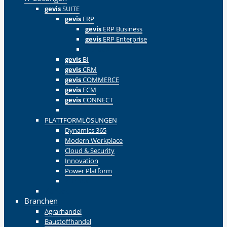
gevis
SUITE
gevis
ERP
gevis
ERP Business
gevis
ERP Enterprise
Zurück
gevis
BI
gevis
CRM
gevis
COMMERCE
gevis
ECM
gevis
CONNECT
Zurück
PLATTFORMLÖSUNGEN
Dynamics 365
Modern Workplace
Cloud & Security
Innovation
Power Platform
Zurück
Zurück
Branchen
Agrarhandel
Baustoffhandel