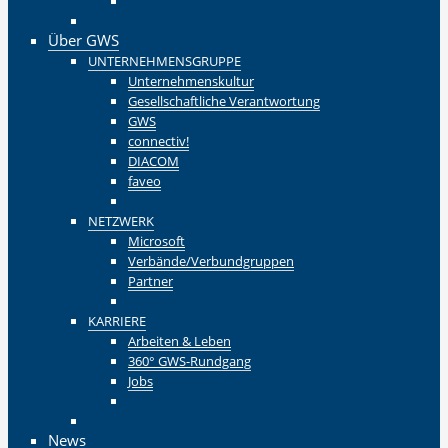
Zurück
Zurück
Über GWS
UNTERNEHMENSGRUPPE
Unternehmenskultur
Gesellschaftliche Verantwortung
GWS
connectiv!
DIACOM
faveo
Zurück
NETZWERK
Microsoft
Verbände/Verbundgruppen
Partner
Zurück
KARRIERE
Arbeiten & Leben
360° GWS-Rundgang
Jobs
Zurück
Zurück
News