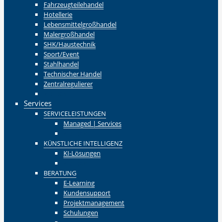
Fahrzeugteilehandel
Hotellerie
Lebensmittelgroßhandel
Malergroßhandel
SHK/Haustechnik
Sport/Event
Stahlhandel
Technischer Handel
Zentralregulierer
Zurück
Services
SERVICELEISTUNGEN
Managed | Services
Zurück
KÜNSTLICHE INTELLIGENZ
KI-Lösungen
Zurück
BERATUNG
E-Learning
Kundensupport
Projektmanagement
Schulungen