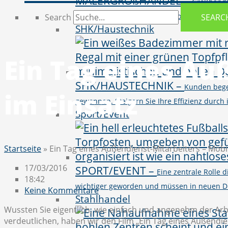
MALERGROßHANDEL
–
Großhändl
vielseitigen Produktportfolio von BI, CR
Search
SEARC
SHK/Haustechnik
Ein Tag eines Au
SHK/HAUSTECHNIK
–
Kunden bege
im Einsatz
gewonnen. Steigern Sie Ihre Effizienz durc
Sport/Event
Startseite
»
Ein Tag eines Außendienst-Mitarbeiters – Mobil
17/03/2016
SPORT/EVENT
–
Eine zentrale Rolle
18:42
wichtiger geworden und müssen in neuen D
Keine Kommentare
Stahlhandel
Wussten Sie eigentlich, wie einfach und angenehm der Arbe
verdeutlichen, haben wir den Film „Ein Tag eines Außendien