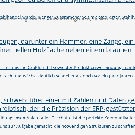
Stahlhandel wurde in enger Zusammenarbeit mit etablierten Stahlh
 auf den eigentlichen Inhalt zuzugreifen, klicken Sie auf die
er technische Großhandel sowie der Produktionsverbindungshand
rt sich und wächst deutlich schneller als noch vor ein paar Jahren,
eibungslosen Ablauf aller Geschäfte ist die perfekte Kommunikati
uns zur Aufgabe gemacht, die notwendigen Strukturen zu schaffe