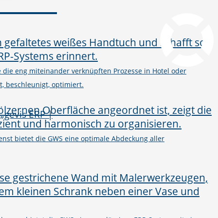
pcvisit Download
he die eng miteinander verknüpften Prozesse in Hotel oder
, beschleunigt, optimiert.
nst bietet die GWS eine optimale Abdeckung aller