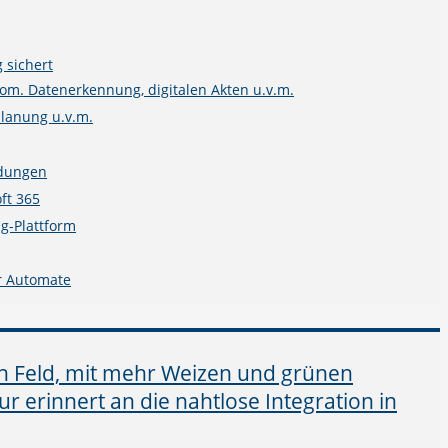
 sichert
m. Datenerkennung, digitalen Akten u.v.m.
planung u.v.m.
ndungen
ft 365
g-Plattform
r Automate