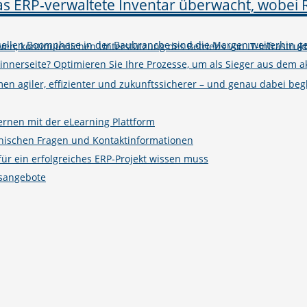
tuellen Boomphase in der Baubranche sind die Margen weiterhin ge
iven, kontinuierlichen Unterstützung des Betriebs von IT-Infrastruk
winnerseite? Optimieren Sie Ihre Prozesse, um als Sieger aus de
n agiler, effizienter und zukunftssicherer – und genau dabei begle
ernen mit der eLearning Plattform
hnischen Fragen und Kontaktinformationen
r ein erfolgreiches ERP-Projekt wissen muss
gsangebote