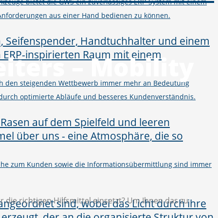
kzeuge bietet die GWS ein zuverlässiges ERP-System mit einem
Anforderungen aus einer Hand bedienen zu können.
iters – Mobility
urch den steigenden Wettbewerb immer mehr an Bedeutung
 durch optimierte Abläufe und besseres Kundenverständnis.
 Nähe zum Kunden sowie die Informationsübermittlung sind immer
die richtigen Hilfsmittel einsetzt? Um Ihnen das zu