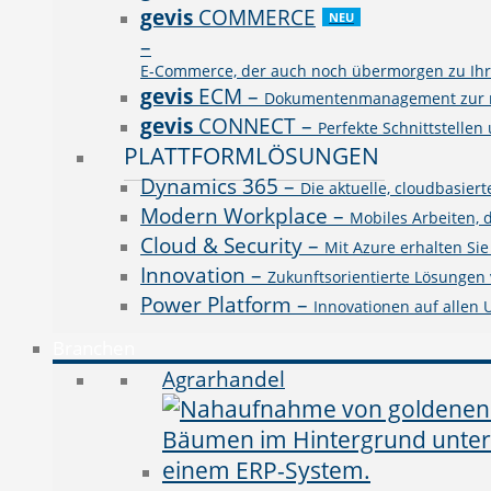
gevis
COMMERCE
NEU
–
E-Commerce, der auch noch übermorgen zu Ihre
gevis
ECM
–
Dokumentenmanagement zur rev
gevis
CONNECT
–
Perfekte Schnittstellen
PLATTFORMLÖSUNGEN
Dynamics 365
–
Die aktuelle, cloudbasie
Modern Workplace
–
Mobiles Arbeiten, 
Cloud & Security
–
Mit Azure erhalten Si
Innovation
–
Zukunftsorientierte Lösungen v
Power Platform
–
Innovationen auf allen
Branchen
Agrarhandel