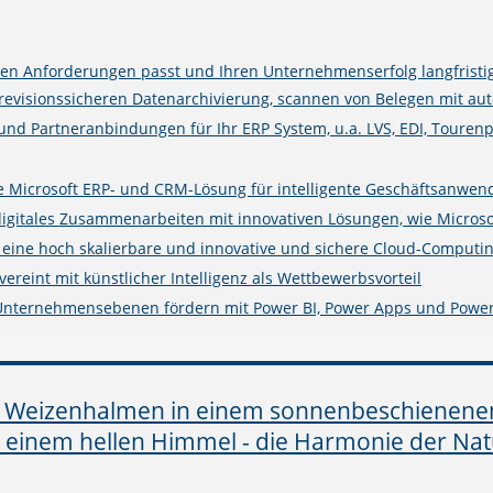
n Anforderungen passt und Ihren Unternehmenserfolg langfristig
isionssicheren Datenarchivierung, scannen von Belegen mit auto
 und Partneranbindungen für Ihr ERP System, u.a. LVS, EDI, Touren
rte Microsoft ERP- und CRM-Lösung für intelligente Geschäftsanwe
digitales Zusammenarbeiten mit innovativen Lösungen, wie Microso
e eine hoch skalierbare und innovative und sichere Cloud-Computin
ereint mit künstlicher Intelligenz als Wettbewerbsvorteil
 Unternehmensebenen fördern mit Power BI, Power Apps und Powe