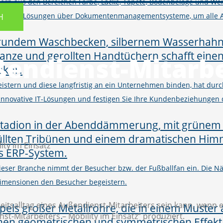
ern aus den Bereichen Farbe, Lacke, Tapete, Bodenbeläge und Wer
M und Shop-Lösungen über Dokumentenmanagementsysteme, um alle 
H
ßendienst-Mitarbe
istern und diese langfristig an ein Unternehmen binden, hat d
h innovative IT-Lösungen und festigen Sie Ihre Kundenbeziehungen
ity im Einsatz
 dieser Branche nimmt der Besucher bzw. der Fußballfan ein. Die
imensionen den Besucher begeistern.
itsalltag eines Außendienst-Mitarbeiters sein kann, wenn er 
st-Mitarbeiters – Mobility im Einsatz“ produziert.