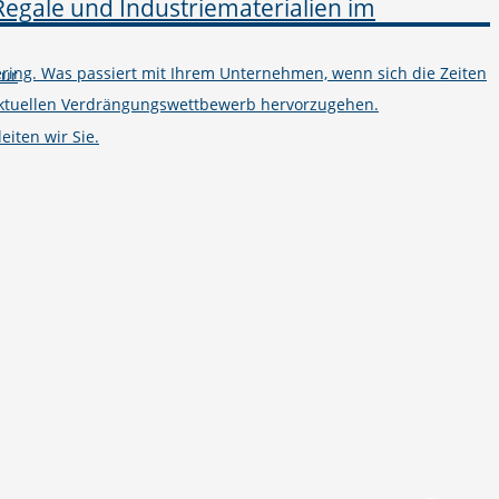
ring. Was passiert mit Ihrem Unternehmen, wenn sich die Zeiten
tur
m aktuellen Verdrängungswettbewerb hervorzugehen.
iten wir Sie.
Telefon
+49 251 7000-02