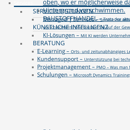
Services
SERVICELEISTUNGEN
BAUSTOFFHANDEL
–
Managed | Services
–
Trotz der ak
Service zur akt
KÜNSTLICHE INTELLIGENZ
verschlechtern? Wie bleiben Sie auf der Ge
KI-Lösungen
–
Mit KI werden Unternehme
BERATUNG
E-Learning
–
Orts- und zeitunabhängiges L
Kundensupport
–
Unterstützung bei tec
Projektmanagement
–
PMO – Was man fü
Schulungen
–
Microsoft Dynamics Trainin