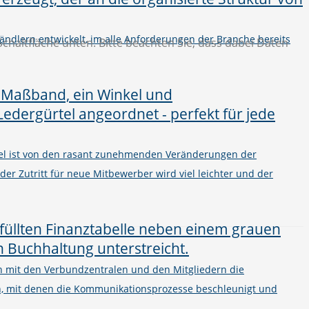
ändlern entwickelt, im alle Anforderungen der Branche bereits
 Schaltfläche unten. Bitte beachten Sie, dass dabei Daten
el ist von den rasant zunehmenden Veränderungen der
 der Zutritt für neue Mitbewerber wird viel leichter und der
on mit den Verbundzentralen und den Mitgliedern die
n, mit denen die Kommunikationsprozesse beschleunigt und