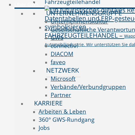
Fahrzeugteilehandel
Über GWS
UNTERNEHMENSGRUPPE
Unternehmenskultur
Gesellschaftliche Verantwortu
FAHRZEUGTEILEHANDEL
–
Wappn
GWS
Automobilindustrie. Wir unterstützen Sie da
connectiv!
DIACOM
faveo
NETZWERK
Microsoft
Verbände/Verbundgruppen
Partner
KARRIERE
Arbeiten & Leben
360° GWS-Rundgang
Jobs