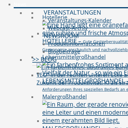
News
VERANSTALTUNGEN
Hotellerie
Veranstaltungs-Kalender
Webcast-Archiv
NEWSROOM
HOTELLERIE
–
Gute Gastgeberqualitäte
Produktinformationen
Gastronomie anschaulich und nachvollziehbar 
Blogbeiträge
Lebensmittelgroßhandel
>> BLOG
LEBENSMITTELGROßHANDEL
Zukunft der Produktivität: KI als st
Anforderungen Ihres speziellen Bedarfs an e
Malergroßhandel