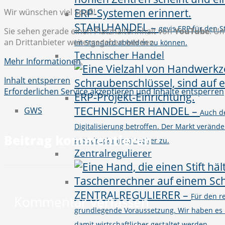
Wir wünschen viel Spaß!
STAHLHANDEL
–
gevis ERP für den 
Sie sehen gerade einen Platzhalterinhalt von
YouTube
. Um
an Drittanbieter weitergegeben werden.
im Standard abbilden zu können.
Technischer Handel
Mehr Informationen
Inhalt entsperren
Erforderlichen Service akzeptieren und Inhalte entsperren
TECHNISCHER HANDEL
–
GWS
Auch d
Digitalisierung betroffen. Der Markt verände
Beitrag kommentieren
Preisdruck nimmt weiter zu.
Zentralregulierer
ZENTRALREGULIERER
–
Für den r
Kommentar verfassen
grundlegende Voraussetzung. Wir haben es 
damit wirtschaftlicher gestaltet werden.