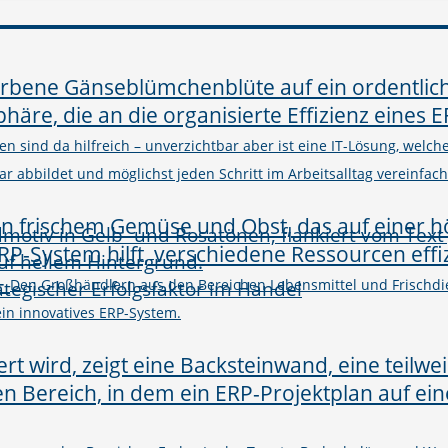
n sind da hilfreich – unverzichtbar aber ist eine IT-Lösung, welc
abbildet und möglichst jeden Schritt im Arbeitsalltag vereinfacht
–
rategischer Erfolgsfaktor im Handel
Den Großhändlern aus den Bereichen Lebensmittel und Frischdie
in innovatives ERP-System.