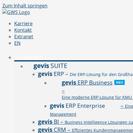
Zum Inhalt springen
Karriere
Kontakt
Extranet
EN
IT-Lösungen
gevis
SUITE
gevis
ERP
–
Die ERP-Lösung für den Großhan
gevis
ERP Business
NEU
–
Eine moderne ERP-Lösung für KMU a
gevis
ERP Enterprise
–
Ein
Management
gevis
BI
–
Business Intelligence Lösungen z
gevis
CRM
–
Effizientes Kundenmanagement 