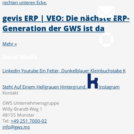
info@gws.ms
gevis ERP | VEO: Die nächste ERP-
Fernwartung
Generation der GWS ist da
pcvisit Download
Mehr »
Social Media
Linkedin
Youtube
Ein Fetter, Dunkelblauer Kleinbuchstabe K
Steht Auf Einem Hellgrauen Hintergrund.
Instagram
Kontakt
GWS Unternehmensgruppe
Willy-Brandt-Weg 1
48155 Münster
Tel:
+49 251 7000-02
info@gws.ms