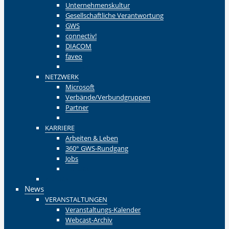
Unternehmenskultur
Gesellschaftliche Verantwortung
GWS
connectiv!
DIACOM
faveo
Zurück
NETZWERK
Microsoft
Verbände/Verbundgruppen
Partner
Zurück
KARRIERE
Arbeiten & Leben
360° GWS-Rundgang
Jobs
Zurück
Zurück
News
VERANSTALTUNGEN
Veranstaltungs-Kalender
Webcast-Archiv