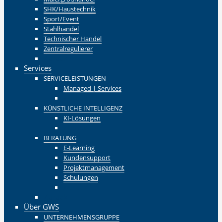
SHK/Haustechnik
Sport/Event
Stahlhandel
Technischer Handel
Zentralregulierer
Zurück
Services
SERVICELEISTUNGEN
Managed | Services
Zurück
KÜNSTLICHE INTELLIGENZ
KI-Lösungen
Zurück
BERATUNG
E-Learning
Kundensupport
Projektmanagement
Schulungen
Zurück
Zurück
Über GWS
UNTERNEHMENSGRUPPE