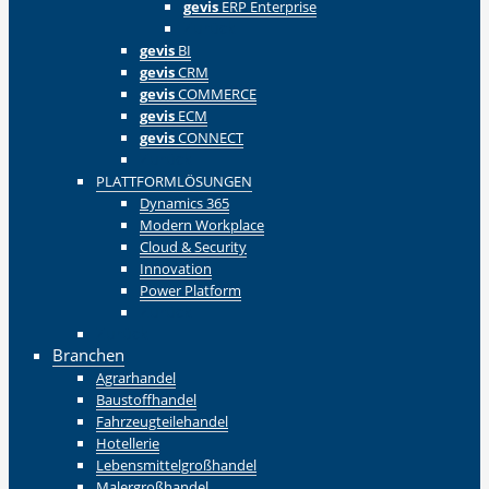
gevis
ERP Enterprise
Zurück
gevis
BI
gevis
CRM
gevis
COMMERCE
gevis
ECM
gevis
CONNECT
Zurück
PLATTFORMLÖSUNGEN
Dynamics 365
Modern Workplace
Cloud & Security
Innovation
Power Platform
Zurück
Zurück
Branchen
Agrarhandel
Baustoffhandel
Fahrzeugteilehandel
Hotellerie
Lebensmittelgroßhandel
Malergroßhandel