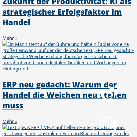
Zukunft der Produktivität: KI als
strategischer Erfolgsfaktor im
Handel
Mehr »
Telefon
ERP neu gedacht: Warum der
+49 251 7000-02
Handel die Weichen neu stellen
muss
Chat
Chat jetzt öffnen
Mehr »
Mail