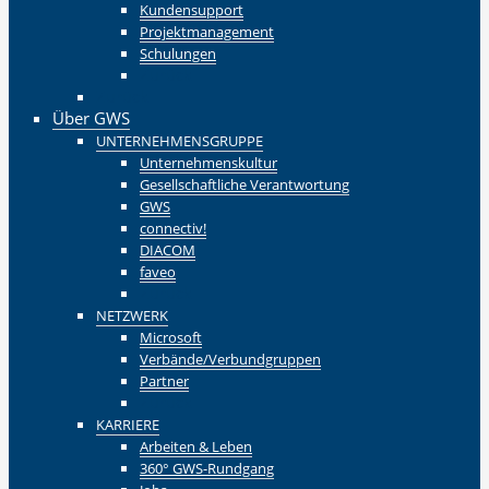
Kundensupport
Projektmanagement
Schulungen
Zurück
Zurück
Über GWS
UNTERNEHMENSGRUPPE
Unternehmenskultur
Gesellschaftliche Verantwortung
GWS
connectiv!
DIACOM
faveo
Zurück
NETZWERK
Microsoft
Verbände/Verbundgruppen
Partner
Zurück
KARRIERE
Arbeiten & Leben
360° GWS-Rundgang