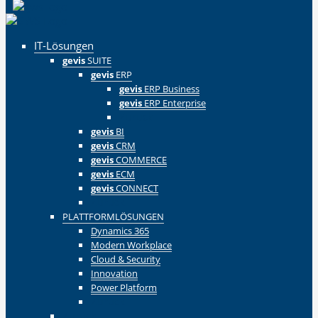
IT-Lösungen
gevis
SUITE
gevis
ERP
gevis
ERP Business
gevis
ERP Enterprise
Zurück
gevis
BI
gevis
CRM
gevis
COMMERCE
gevis
ECM
gevis
CONNECT
Zurück
PLATTFORMLÖSUNGEN
Dynamics 365
Modern Workplace
Cloud & Security
Innovation
Power Platform
Zurück
Zurück