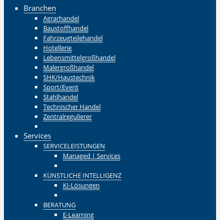
Branchen
Agrarhandel
Baustoffhandel
Fahrzeugteilehandel
Hotellerie
Lebensmittelgroßhandel
Malergroßhandel
SHK/Haustechnik
Sport/Event
Stahlhandel
Technischer Handel
Zentralregulierer
Zurück
Services
SERVICELEISTUNGEN
Managed | Services
Zurück
KÜNSTLICHE INTELLIGENZ
KI-Lösungen
Zurück
BERATUNG
E-Learning