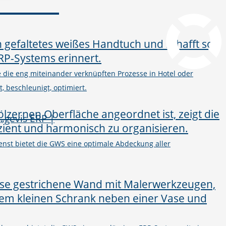
pcvisit Download
he die eng miteinander verknüpften Prozesse in Hotel oder
, beschleunigt, optimiert.
nst bietet die GWS eine optimale Abdeckung aller