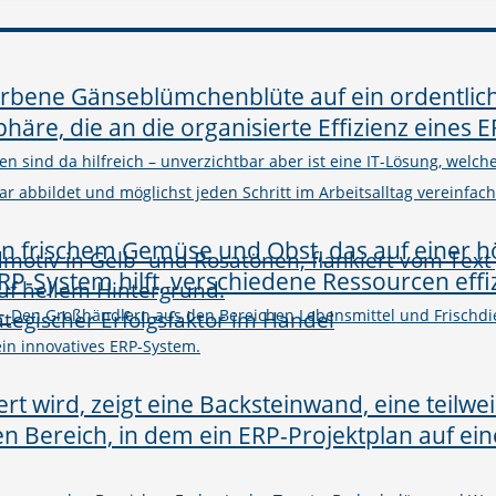
n sind da hilfreich – unverzichtbar aber ist eine IT-Lösung, welc
abbildet und möglichst jeden Schritt im Arbeitsalltag vereinfacht
–
rategischer Erfolgsfaktor im Handel
Den Großhändlern aus den Bereichen Lebensmittel und Frischdie
in innovatives ERP-System.