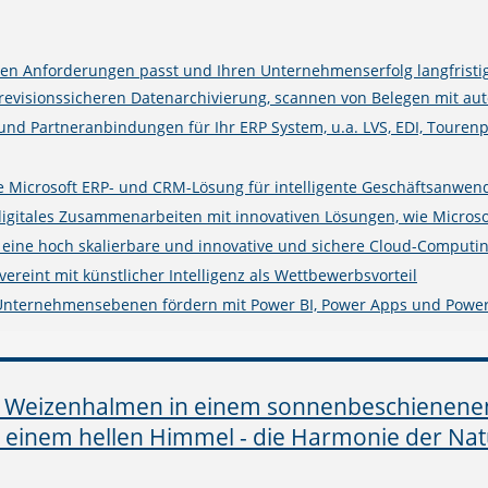
n Anforderungen passt und Ihren Unternehmenserfolg langfristig
isionssicheren Datenarchivierung, scannen von Belegen mit auto
 und Partneranbindungen für Ihr ERP System, u.a. LVS, EDI, Touren
rte Microsoft ERP- und CRM-Lösung für intelligente Geschäftsanwe
digitales Zusammenarbeiten mit innovativen Lösungen, wie Microso
e eine hoch skalierbare und innovative und sichere Cloud-Computin
ereint mit künstlicher Intelligenz als Wettbewerbsvorteil
 Unternehmensebenen fördern mit Power BI, Power Apps und Powe