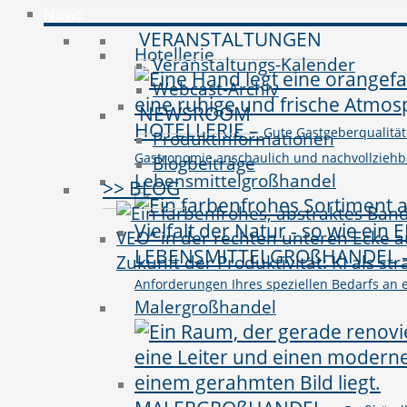
News
VERANSTALTUNGEN
Hotellerie
Veranstaltungs-Kalender
Webcast-Archiv
NEWSROOM
HOTELLERIE
–
Gute Gastgeberqualitäte
Produktinformationen
Gastronomie anschaulich und nachvollziehbar 
Blogbeiträge
Lebensmittelgroßhandel
>> BLOG
LEBENSMITTELGROßHANDEL
Zukunft der Produktivität: KI als st
Anforderungen Ihres speziellen Bedarfs an e
Malergroßhandel