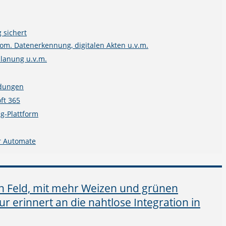
 sichert
m. Datenerkennung, digitalen Akten u.v.m.
planung u.v.m.
ndungen
ft 365
g-Plattform
r Automate