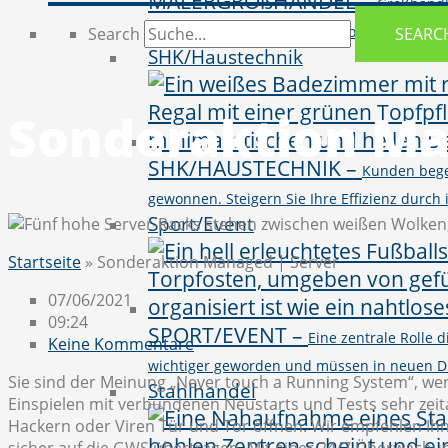
MALERGROßHANDEL
–
Großhändl
vielseitigen Produktportfolio von BI, CR
Search
SEARC
SHK/Haustechnik
Sonderaktion Ma
SHK/HAUSTECHNIK
–
Kunden bege
gewonnen. Steigern Sie Ihre Effizienz durc
Sport/Event
Startseite
»
Sonderaktion Managed | Server
07/06/2021
09:24
SPORT/EVENT
–
Eine zentrale Rolle
Keine Kommentare
wichtiger geworden und müssen in neuen D
Sie sind der Meinung „Never touch a Running System“, wen
Stahlhandel
Einspielen mit verbundenen Neustarts und Tests sehr zeita
Hackern oder Viren Tür und Tor öffnen.
Wir empfehlen Ihn