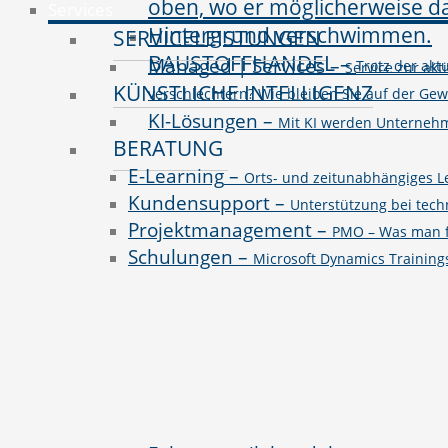
Services
SERVICELEISTUNGEN
BAUSTOFFHANDEL
–
Managed | Services
–
Trotz der ak
Service zur akt
KÜNSTLICHE INTELLIGENZ
verschlechtern? Wie bleiben Sie auf der Ge
KI-Lösungen
–
Mit KI werden Unternehme
BERATUNG
E-Learning
–
Orts- und zeitunabhängiges L
Kundensupport
–
Unterstützung bei tec
Projektmanagement
–
PMO – Was man fü
Schulungen
–
Microsoft Dynamics Trainin