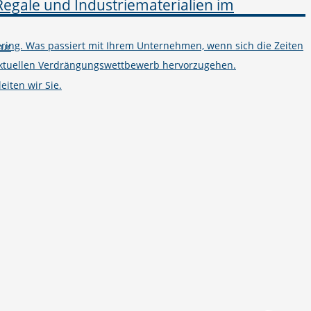
ring. Was passiert mit Ihrem Unternehmen, wenn sich die Zeiten
tur
m aktuellen Verdrängungswettbewerb hervorzugehen.
iten wir Sie.
Telefon
+49 251 7000-02