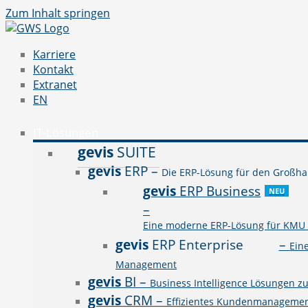
Zum Inhalt springen
Karriere
Kontakt
Extranet
EN
IT-Lösungen
gevis
SUITE
gevis
ERP
–
Die ERP-Lösung für den Großhan
gevis
ERP Business
NEU
–
Eine moderne ERP-Lösung für KMU a
gevis
ERP Enterprise
–
Ein
Management
gevis
BI
–
Business Intelligence Lösungen z
gevis
CRM
–
Effizientes Kundenmanagement 