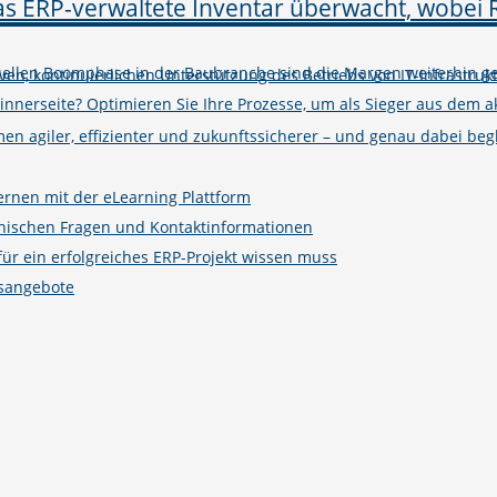
tuellen Boomphase in der Baubranche sind die Margen weiterhin ge
iven, kontinuierlichen Unterstützung des Betriebs von IT-Infrastruk
winnerseite? Optimieren Sie Ihre Prozesse, um als Sieger aus de
n agiler, effizienter und zukunftssicherer – und genau dabei begle
ernen mit der eLearning Plattform
hnischen Fragen und Kontaktinformationen
r ein erfolgreiches ERP-Projekt wissen muss
gsangebote