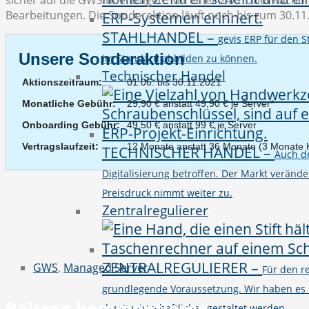
sicher auf die GWS übertragen. Mit einer 24/7 Überwachun
Bearbeitungen. Die Sonderaktion läuft noch bis zum 30.11
STAHLHANDEL
–
gevis ERP für den 
Unsere Sonderaktion
im Standard abbilden zu können.
Technischer Handel
Aktionszeitraum:
01.06. bis 30.11.2021
Monatliche Gebühr:
29,90 € anstatt 49,90 € je Server*
Onboarding Gebühr:
49,50 € anstatt 99 € je Server
Vertragslaufzeit:
12 Monate anstatt 36 Monate (3 Monate K
TECHNISCHER HANDEL
–
Auch d
Digitalisierung betroffen. Der Markt verände
Preisdruck nimmt weiter zu.
Zentralregulierer
ZENTRALREGULIERER
–
GWS
,
Managed Server
Für den r
grundlegende Voraussetzung. Wir haben es 
Beitrag kommentieren
damit wirtschaftlicher gestaltet werden.