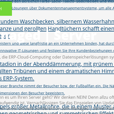
ern aus den Bereichen Farbe, Lacke, Tapete, Bodenbeläge und Wer
M und Shop-Lösungen über Dokumentenmanagementsysteme, um alle 
H
naged | Server
istern und diese langfristig an ein Unternehmen binden, hat d
h innovative IT-Lösungen und festigen Sie Ihre Kundenbeziehungen
 dieser Branche nimmt der Besucher bzw. der Fußballfan ein. Die
imensionen den Besucher begeistern.
n es um Ihren Server geht? Wir denken NEIN! Denn allzu oft
ufwendig ist. Vernachlässigen Sie das Einspielen von Update
en unser aktuelle Sonderaktion zum Managed | Server Paket