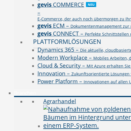
gevis
COMMERCE
NEU
–
E-Commerce, der auch noch übermorgen zu Ihre
gevis
ECM
–
Dokumentenmanagement zur rev
gevis
CONNECT
–
Perfekte Schnittstellen
PLATTFORMLÖSUNGEN
Dynamics 365
–
Die aktuelle, cloudbasie
Modern Workplace
–
Mobiles Arbeiten, 
Cloud & Security
–
Mit Azure erhalten Si
Innovation
–
Zukunftsorientierte Lösungen v
Power Platform
–
Innovationen auf allen
Branchen
Agrarhandel