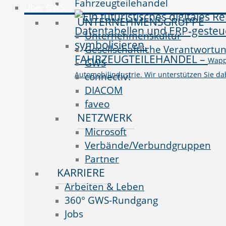
Fahrzeugteilehandel
Über GWS
UNTERNEHMENSGRUPPE
Unternehmenskultur
Gesellschaftliche Verantwortu
FAHRZEUGTEILEHANDEL
–
Wappn
GWS
Automobilindustrie. Wir unterstützen Sie da
connectiv!
DIACOM
faveo
NETZWERK
Microsoft
Verbände/Verbundgruppen
Partner
KARRIERE
Arbeiten & Leben
360° GWS-Rundgang
Jobs