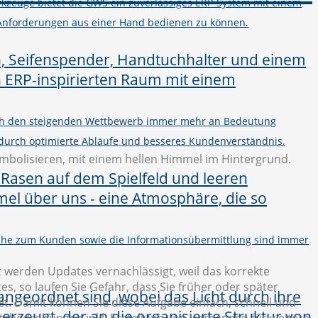
kzeuge bietet die GWS ein zuverlässiges ERP-System mit einem
Anforderungen aus einer Hand bedienen zu können.
urch den steigenden Wettbewerb immer mehr an Bedeutung
 durch optimierte Abläufe und besseres Kundenverständnis.
 Nähe zum Kunden sowie die Informationsübermittlung sind immer
 werden Updates vernachlässigt, weil das korrekte
s, so laufen Sie Gefahr, dass Sie früher oder später
. Damit können Sie diese Aufgabe einfach, schnell und