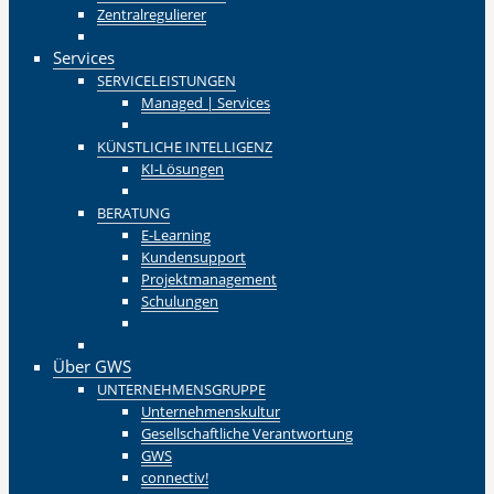
Zentralregulierer
Zurück
Services
SERVICELEISTUNGEN
Managed | Services
Zurück
KÜNSTLICHE INTELLIGENZ
KI-Lösungen
Zurück
BERATUNG
E-Learning
Kundensupport
Projektmanagement
Schulungen
Zurück
Zurück
Über GWS
UNTERNEHMENSGRUPPE
Unternehmenskultur
Gesellschaftliche Verantwortung
GWS
connectiv!