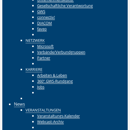
Gesellschaftliche Verantwortung
GWS
connectiv!
DIACOM
faveo
Zurück
NETZWERK
Microsoft
Verbände/Verbundgruppen
Partner
Zurück
KARRIERE
Arbeiten & Leben
360° GWS-Rundgang
Jobs
Zurück
Zurück
News
VERANSTALTUNGEN
Veranstaltungs-Kalender
Webcast-Archiv
Zurück