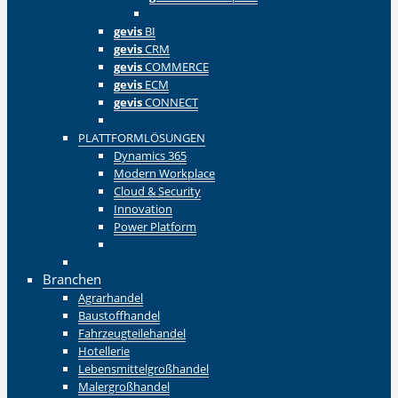
Zurück
gevis
BI
gevis
CRM
gevis
COMMERCE
gevis
ECM
gevis
CONNECT
Zurück
PLATTFORMLÖSUNGEN
Dynamics 365
Modern Workplace
Cloud & Security
Innovation
Power Platform
Zurück
Zurück
Branchen
Agrarhandel
Baustoffhandel
Fahrzeugteilehandel
Hotellerie
Lebensmittelgroßhandel
Malergroßhandel