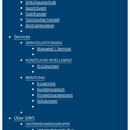
SHK/Haustechnik
Sport/Event
Stahlhandel
Technischer Handel
Zentralregulierer
Zurück
Services
SERVICELEISTUNGEN
Managed | Services
Zurück
KÜNSTLICHE INTELLIGENZ
KI-Lösungen
Zurück
BERATUNG
E-Learning
Kundensupport
Projektmanagement
Schulungen
Zurück
Zurück
Über GWS
UNTERNEHMENSGRUPPE
Unternehmenskultur