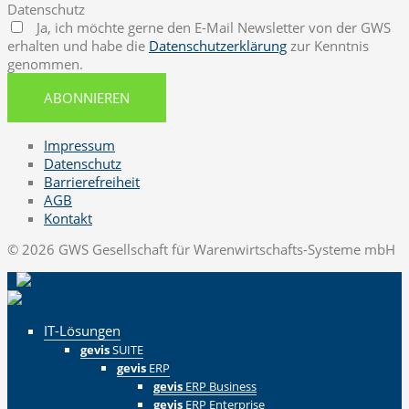
Datenschutz
Ja, ich möchte gerne den E-Mail Newsletter von der GWS
erhalten und habe die
Datenschutzerklärung
zur Kenntnis
genommen.
ABONNIEREN
Impressum
Datenschutz
Barrierefreiheit
AGB
Kontakt
© 2026 GWS Gesellschaft für Warenwirtschafts-Systeme mbH
IT-Lösungen
gevis
SUITE
gevis
ERP
gevis
ERP Business
gevis
ERP Enterprise