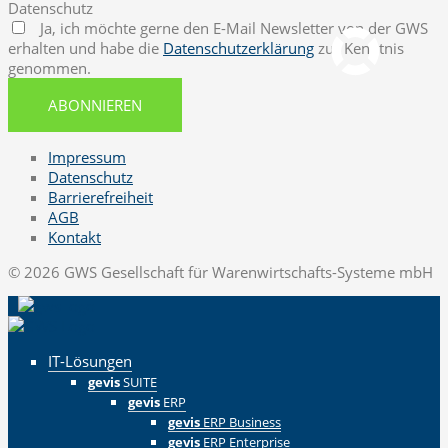
Datenschutz
pcvisit Download
Ja, ich möchte gerne den E-Mail Newsletter von der GWS
erhalten und habe die
Datenschutzerklärung
zur Kenntnis
genommen.
ABONNIEREN
Impressum
Datenschutz
Barrierefreiheit
AGB
Kontakt
© 2026 GWS Gesellschaft für Warenwirtschafts-Systeme mbH
IT-Lösungen
gevis
SUITE
gevis
ERP
gevis
ERP Business
gevis
ERP Enterprise