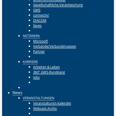
Gesellschaftliche Verantwortung
GWS
connectiv!
DIACOM
faveo
Zurück
NETZWERK
Microsoft
Verbände/Verbundgruppen
Partner
Zurück
KARRIERE
Arbeiten & Leben
360° GWS-Rundgang
Jobs
Zurück
Zurück
News
VERANSTALTUNGEN
Veranstaltungs-Kalender
Webcast-Archiv
Zurück