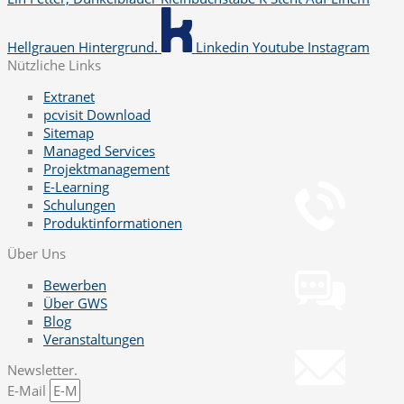
Hellgrauen Hintergrund.
Linkedin
Youtube
Instagram
Nützliche Links
Extranet
pcvisit Download
Sitemap
Managed Services
Telefon
Projektmanagement
+49 251 7000-02
E-Learning
Schulungen
Produktinformationen
Chat
Über Uns
Chat jetzt öffnen
Bewerben
Über GWS
Blog
Mail
Veranstaltungen
info@gws.ms
Newsletter.
E-Mail
Fernwartung