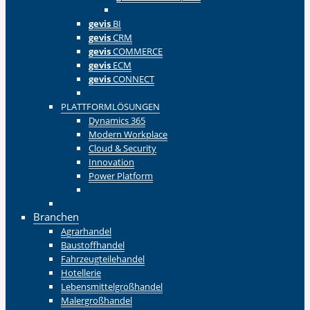
Zurück
gevis
BI
gevis
CRM
gevis
COMMERCE
gevis
ECM
gevis
CONNECT
Zurück
PLATTFORMLÖSUNGEN
Dynamics 365
Modern Workplace
Cloud & Security
Innovation
Power Platform
Zurück
Zurück
Branchen
Agrarhandel
Baustoffhandel
Fahrzeugteilehandel
Hotellerie
Lebensmittelgroßhandel
Malergroßhandel