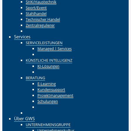
SHK/Haustechnik
Sport/Event
Stahlhandel
Technischer Handel
Zentralregulierer
Zurück
Services
SERVICELEISTUNGEN
Managed | Services
Zurück
KÜNSTLICHE INTELLIGENZ
KI-Lösungen
Zurück
BERATUNG
E-Learning
Kundensupport
Projektmanagement
Schulungen
Zurück
Zurück
Über GWS
UNTERNEHMENSGRUPPE
Unternehmenskultur