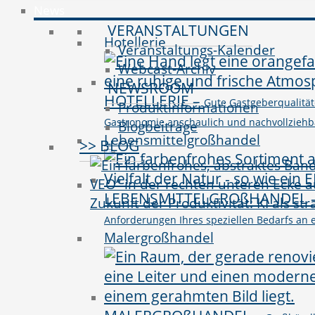
News
VERANSTALTUNGEN
Hotellerie
Veranstaltungs-Kalender
Webcast-Archiv
NEWSROOM
HOTELLERIE
–
Gute Gastgeberqualitäte
Produktinformationen
Gastronomie anschaulich und nachvollziehbar 
Blogbeiträge
Lebensmittelgroßhandel
>> BLOG
LEBENSMITTELGROßHANDEL
Zukunft der Produktivität: KI als st
Anforderungen Ihres speziellen Bedarfs an e
Malergroßhandel