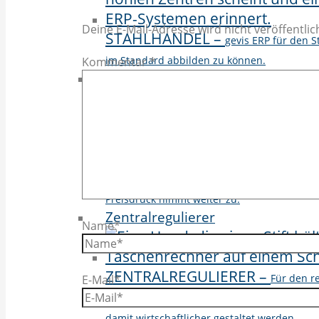
Deine E-Mail-Adresse wird nicht veröffentlich
STAHLHANDEL
–
gevis ERP für den 
im Standard abbilden zu können.
Kommentar
*
Technischer Handel
TECHNISCHER HANDEL
–
Auch d
Digitalisierung betroffen. Der Markt verände
Preisdruck nimmt weiter zu.
Zentralregulierer
Name*
ZENTRALREGULIERER
–
Für den r
E-Mail*
grundlegende Voraussetzung. Wir haben es 
damit wirtschaftlicher gestaltet werden.