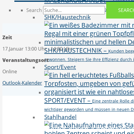
MALERGROßHANDEL
–
Großhändl
vielseitigen Produktportfolio von BI, CR
Search
SEARC
SHK/Haustechnik
Zeit
17.Januar 13:00 Uhr - 14:00 Uhr
SHK/HAUSTECHNIK
–
Kunden bege
gewonnen. Steigern Sie Ihre Effizienz durc
Veranstaltungsort
Sport/Event
Online
Outlook-Kalender
SPORT/EVENT
–
Eine zentrale Rolle
wichtiger geworden und müssen in neuen D
Stahlhandel
Schreibe einen Kommenta