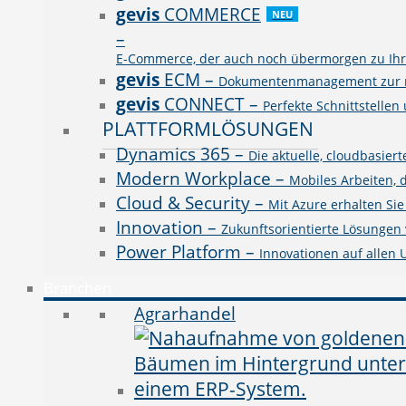
gevis
COMMERCE
NEU
–
E-Commerce, der auch noch übermorgen zu Ihre
gevis
ECM
–
Dokumentenmanagement zur rev
gevis
CONNECT
–
Perfekte Schnittstellen
PLATTFORMLÖSUNGEN
Dynamics 365
–
Die aktuelle, cloudbasie
Modern Workplace
–
Mobiles Arbeiten, 
Cloud & Security
–
Mit Azure erhalten Si
Innovation
–
Zukunftsorientierte Lösungen v
Power Platform
–
Innovationen auf allen
Branchen
Agrarhandel