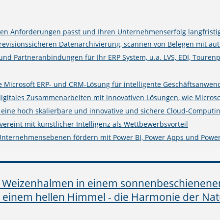
n Anforderungen passt und Ihren Unternehmenserfolg langfristig
isionssicheren Datenarchivierung, scannen von Belegen mit auto
 und Partneranbindungen für Ihr ERP System, u.a. LVS, EDI, Touren
rte Microsoft ERP- und CRM-Lösung für intelligente Geschäftsanwe
digitales Zusammenarbeiten mit innovativen Lösungen, wie Microso
e eine hoch skalierbare und innovative und sichere Cloud-Computin
ereint mit künstlicher Intelligenz als Wettbewerbsvorteil
 Unternehmensebenen fördern mit Power BI, Power Apps und Powe