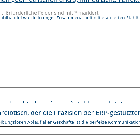
t.
Erforderliche Felder sind mit
*
markiert
Stahlhandel wurde in enger Zusammenarbeit mit etablierten Stahlh
er technische Großhandel sowie der Produktionsverbindungshand
rt sich und wächst deutlich schneller als noch vor ein paar Jahren,
eibungslosen Ablauf aller Geschäfte ist die perfekte Kommunikati
uns zur Aufgabe gemacht, die notwendigen Strukturen zu schaffe