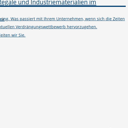
ring. Was passiert mit Ihrem Unternehmen, wenn sich die Zeiten
tur
m aktuellen Verdrängungswettbewerb hervorzugehen.
iten wir Sie.
Telefon
+49 251 7000-02