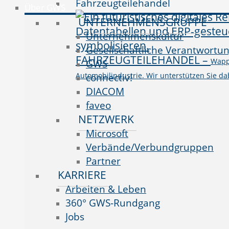
Fahrzeugteilehandel
Über GWS
UNTERNEHMENSGRUPPE
Unternehmenskultur
Gesellschaftliche Verantwortu
FAHRZEUGTEILEHANDEL
–
Wappn
GWS
Automobilindustrie. Wir unterstützen Sie da
connectiv!
DIACOM
faveo
NETZWERK
Microsoft
Verbände/Verbundgruppen
Partner
KARRIERE
Arbeiten & Leben
360° GWS-Rundgang
Jobs