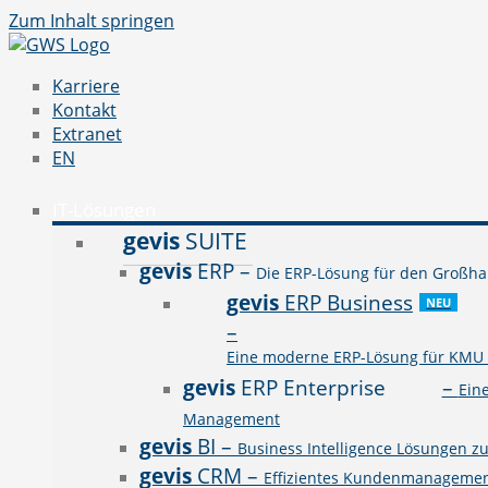
Zum Inhalt springen
Karriere
Kontakt
Extranet
EN
IT-Lösungen
gevis
SUITE
gevis
ERP
–
Die ERP-Lösung für den Großhan
gevis
ERP Business
NEU
–
Eine moderne ERP-Lösung für KMU a
gevis
ERP Enterprise
–
Ein
Management
gevis
BI
–
Business Intelligence Lösungen z
gevis
CRM
–
Effizientes Kundenmanagement 