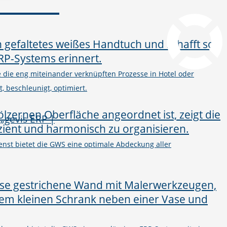
pcvisit Download
he die eng miteinander verknüpften Prozesse in Hotel oder
, beschleunigt, optimiert.
nst bietet die GWS eine optimale Abdeckung aller