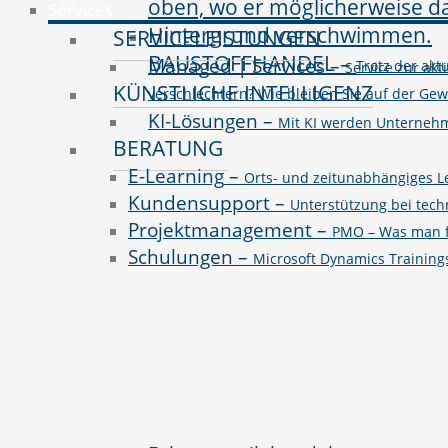
Services
SERVICELEISTUNGEN
BAUSTOFFHANDEL
–
Managed | Services
–
Trotz der ak
Service zur akt
KÜNSTLICHE INTELLIGENZ
verschlechtern? Wie bleiben Sie auf der Ge
KI-Lösungen
–
Mit KI werden Unternehme
BERATUNG
E-Learning
–
Orts- und zeitunabhängiges L
Kundensupport
–
Unterstützung bei tec
Projektmanagement
–
PMO – Was man fü
Schulungen
–
Microsoft Dynamics Trainin