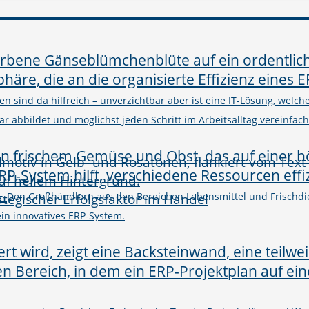
n sind da hilfreich – unverzichtbar aber ist eine IT-Lösung, welc
abbildet und möglichst jeden Schritt im Arbeitsalltag vereinfacht
–
rategischer Erfolgsfaktor im Handel
Den Großhändlern aus den Bereichen Lebensmittel und Frischdie
in innovatives ERP-System.