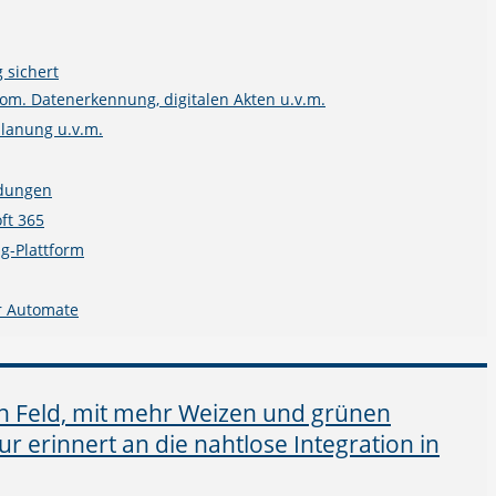
 sichert
m. Datenerkennung, digitalen Akten u.v.m.
planung u.v.m.
ndungen
ft 365
g-Plattform
r Automate