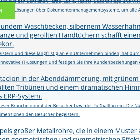
ern aus den Bereichen Farbe, Lacke, Tapete, Bodenbeläge und Wer
M und Shop-Lösungen über Dokumentenmanagementsysteme, um alle 
H
istern und diese langfristig an ein Unternehmen binden, hat d
h innovative IT-Lösungen und festigen Sie Ihre Kundenbeziehungen
 dieser Branche nimmt der Besucher bzw. der Fußballfan ein. Die
imensionen den Besucher begeistern.
r