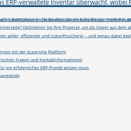
tuellen Boomphase in der Baubranche sind die Margen weiterhin ge
iven, kontinuierlichen Unterstützung des Betriebs von IT-Infrastruk
winnerseite? Optimieren Sie Ihre Prozesse, um als Sieger aus de
n agiler, effizienter und zukunftssicherer – und genau dabei begle
ernen mit der eLearning Plattform
hnischen Fragen und Kontaktinformationen
r ein erfolgreiches ERP-Projekt wissen muss
gsangebote