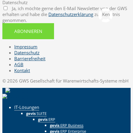
Datenschutz
pcvisit Download
Ja, ich möchte gerne den E-Mail Newsletter von der GWS
erhalten und habe die
Datenschutzerklärung
zur Kenntnis
genommen.
ABONNIEREN
Impressum
Datenschutz
Barrierefreiheit
AGB
Kontakt
© 2026 GWS Gesellschaft für Warenwirtschafts-Systeme mbH
IT-Lösungen
gevis
SUITE
gevis
ERP
gevis
ERP Business
gevis
ERP Enterprise