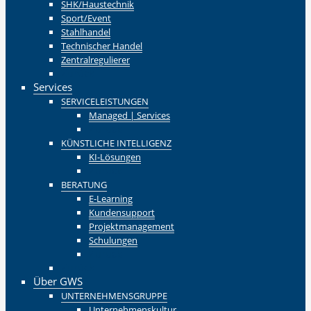
SHK/Haustechnik
Sport/Event
Stahlhandel
Technischer Handel
Zentralregulierer
Zurück
Services
SERVICELEISTUNGEN
Managed | Services
Zurück
KÜNSTLICHE INTELLIGENZ
KI-Lösungen
Zurück
BERATUNG
E-Learning
Kundensupport
Projektmanagement
Schulungen
Zurück
Zurück
Über GWS
UNTERNEHMENSGRUPPE
Unternehmenskultur