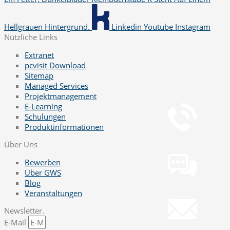
Hellgrauen Hintergrund.
Linkedin
Youtube
Instagram
Nützliche Links
Extranet
pcvisit Download
Sitemap
Managed Services
Telefon
Projektmanagement
+49 251 7000-02
E-Learning
Schulungen
Produktinformationen
Chat
Über Uns
Chat jetzt öffnen
Bewerben
Über GWS
Blog
Mail
Veranstaltungen
info@gws.ms
Newsletter.
E-Mail
Fernwartung