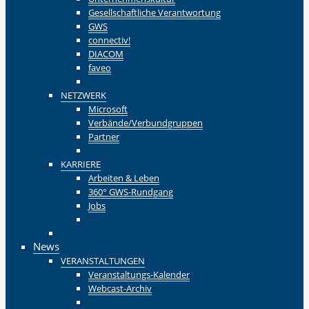
Gesellschaftliche Verantwortung
GWS
connectiv!
DIACOM
faveo
Zurück
NETZWERK
Microsoft
Verbände/Verbundgruppen
Partner
Zurück
KARRIERE
Arbeiten & Leben
360° GWS-Rundgang
Jobs
Zurück
Zurück
News
VERANSTALTUNGEN
Veranstaltungs-Kalender
Webcast-Archiv
Zurück