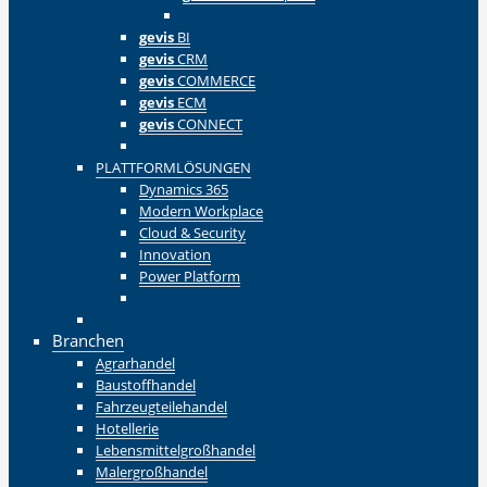
Zurück
gevis
BI
gevis
CRM
gevis
COMMERCE
gevis
ECM
gevis
CONNECT
Zurück
PLATTFORMLÖSUNGEN
Dynamics 365
Modern Workplace
Cloud & Security
Innovation
Power Platform
Zurück
Zurück
Branchen
Agrarhandel
Baustoffhandel
Fahrzeugteilehandel
Hotellerie
Lebensmittelgroßhandel
Malergroßhandel