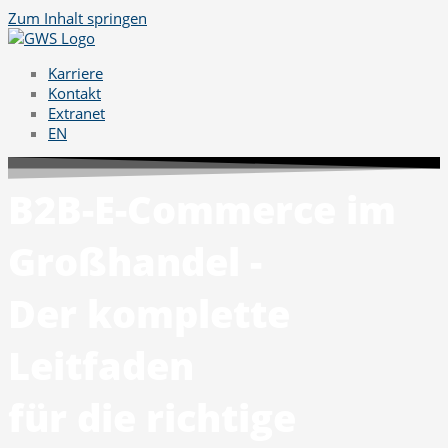
Zum Inhalt springen
Karriere
Kontakt
Extranet
EN
B2B-E-Commerce im
Großhandel -
Der komplette
Leitfaden
für die richtige