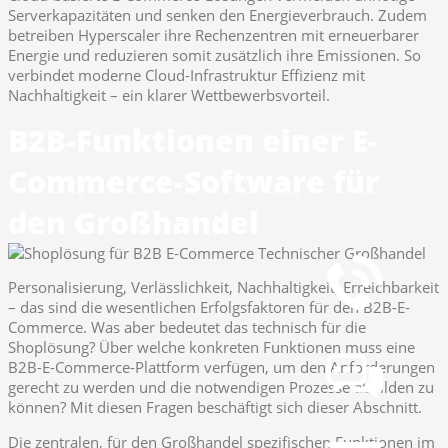
Serverkapazitäten und senken den Energieverbrauch. Zudem
betreiben Hyperscaler ihre Rechenzentren mit erneuerbarer
Energie und reduzieren somit zusätzlich ihre Emissionen. So
verbindet moderne Cloud-Infrastruktur Effizienz mit
Nachhaltigkeit – ein klarer Wettbewerbsvorteil.
B2B-Funktionen einer E-
Commerce-Software für
den Großhandel
Telefon
+49 251 7000-02
Personalisierung, Verlässlichkeit, Nachhaltigkeit, Erreichbarkeit
– das sind die wesentlichen Erfolgsfaktoren für den B2B-E-
Chat
Commerce. Was aber bedeutet das technisch für die
Chat jetzt öffnen
Shoplösung? Über welche konkreten Funktionen muss eine
B2B-E-Commerce-Plattform verfügen, um den Anforderungen
gerecht zu werden und die notwendigen Prozesse abbilden zu
können? Mit diesen Fragen beschäftigt sich dieser Abschnitt.
Mail
info@gws.ms
Die zentralen, für den Großhandel spezifischen Funktionen im