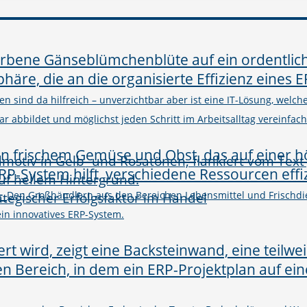
n sind da hilfreich – unverzichtbar aber ist eine IT-Lösung, welc
abbildet und möglichst jeden Schritt im Arbeitsalltag vereinfacht
–
rategischer Erfolgsfaktor im Handel
Den Großhändlern aus den Bereichen Lebensmittel und Frischdie
in innovatives ERP-System.