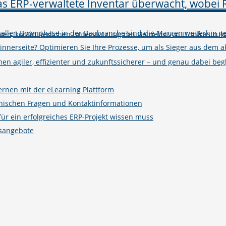
tuellen Boomphase in der Baubranche sind die Margen weiterhin ge
iven, kontinuierlichen Unterstützung des Betriebs von IT-Infrastruk
winnerseite? Optimieren Sie Ihre Prozesse, um als Sieger aus de
n agiler, effizienter und zukunftssicherer – und genau dabei begle
ernen mit der eLearning Plattform
hnischen Fragen und Kontaktinformationen
r ein erfolgreiches ERP-Projekt wissen muss
gsangebote