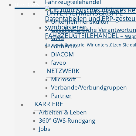
Fahrzeugteilehandel
Über GWS
UNTERNEHMENSGRUPPE
Unternehmenskultur
Gesellschaftliche Verantwortu
FAHRZEUGTEILEHANDEL
–
Wappn
GWS
Automobilindustrie. Wir unterstützen Sie da
connectiv!
DIACOM
faveo
NETZWERK
Microsoft
Verbände/Verbundgruppen
Partner
KARRIERE
Arbeiten & Leben
360° GWS-Rundgang
Jobs