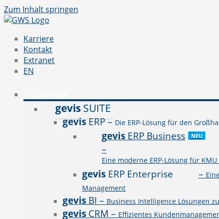
Zum Inhalt springen
Karriere
Kontakt
Extranet
EN
IT-Lösungen
gevis
SUITE
gevis
ERP
–
Die ERP-Lösung für den Großhan
gevis
ERP Business
NEU
–
Eine moderne ERP-Lösung für KMU a
gevis
ERP Enterprise
–
Ein
Management
gevis
BI
–
Business Intelligence Lösungen z
gevis
CRM
–
Effizientes Kundenmanagement 