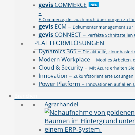
gevis
COMMERCE
NEU
–
E-Commerce, der auch noch übermorgen zu Ihre
gevis
ECM
–
Dokumentenmanagement zur rev
gevis
CONNECT
–
Perfekte Schnittstellen
PLATTFORMLÖSUNGEN
Dynamics 365
–
Die aktuelle, cloudbasie
Modern Workplace
–
Mobiles Arbeiten, 
Cloud & Security
–
Mit Azure erhalten Si
Innovation
–
Zukunftsorientierte Lösungen v
Power Platform
–
Innovationen auf allen
Branchen
Agrarhandel