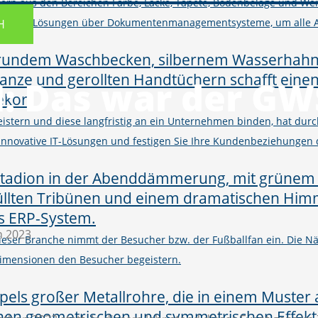
ern aus den Bereichen Farbe, Lacke, Tapete, Bodenbeläge und Wer
M und Shop-Lösungen über Dokumentenmanagementsysteme, um alle 
H
I: Das war der G
istern und diese langfristig an ein Unternehmen binden, hat d
h innovative IT-Lösungen und festigen Sie Ihre Kundenbeziehungen
n 2023
 dieser Branche nimmt der Besucher bzw. der Fußballfan ein. Die
imensionen den Besucher begeistern.