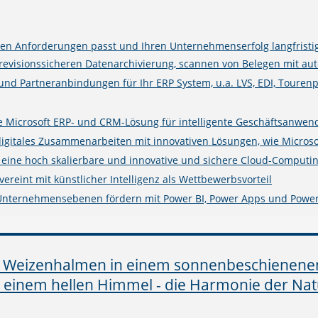
n Anforderungen passt und Ihren Unternehmenserfolg langfristig
isionssicheren Datenarchivierung, scannen von Belegen mit auto
 und Partneranbindungen für Ihr ERP System, u.a. LVS, EDI, Touren
rte Microsoft ERP- und CRM-Lösung für intelligente Geschäftsanwe
digitales Zusammenarbeiten mit innovativen Lösungen, wie Microso
e eine hoch skalierbare und innovative und sichere Cloud-Computin
ereint mit künstlicher Intelligenz als Wettbewerbsvorteil
 Unternehmensebenen fördern mit Power BI, Power Apps und Powe