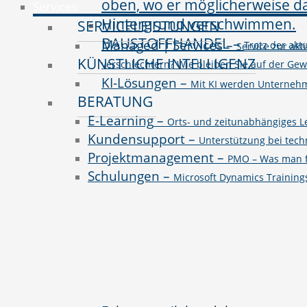
Services
SERVICELEISTUNGEN
BAUSTOFFHANDEL
–
Managed | Services
–
Trotz der ak
Service zur akt
KÜNSTLICHE INTELLIGENZ
verschlechtern? Wie bleiben Sie auf der Ge
KI-Lösungen
–
Mit KI werden Unternehme
BERATUNG
E-Learning
–
Orts- und zeitunabhängiges L
Kundensupport
–
Unterstützung bei tec
Projektmanagement
–
PMO – Was man fü
Schulungen
–
Microsoft Dynamics Trainin