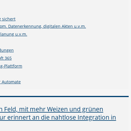
 sichert
m. Datenerkennung, digitalen Akten u.v.m.
planung u.v.m.
ndungen
ft 365
g-Plattform
r Automate