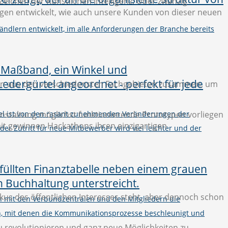
eichen der Künstlichen Intelligenz: Über zwanzig
gen entwickelt, wie auch unsere Kunden von dieser neuen
ändlern entwickelt, im alle Anforderungen der Branche bereits
ten aus den verschiedensten Fachgebieten zusammen, um
anstaltung möglichst funktionierende Prototypen vorliegen
el ist von den rasant zunehmenden Veränderungen der
amit gewinnen Hackathons ihren einzigartigen
 der Zutritt für neue Mitbewerber wird viel leichter und der
kus des öffentlichen Interesses steht, aber dennoch schon
on mit den Verbundzentralen und den Mitgliedern die
n, mit denen die Kommunikationsprozesse beschleunigt und
zu revolutionieren und ganz neue Möglichkeiten zu