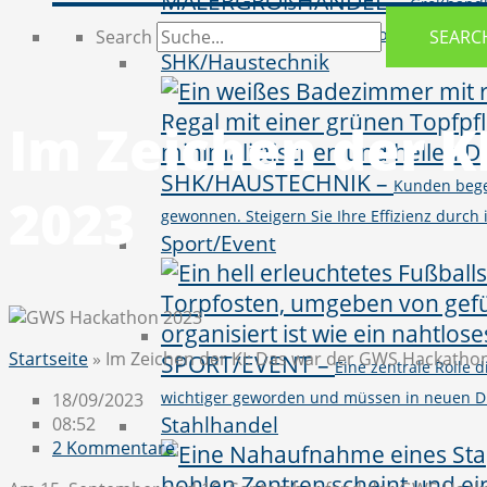
MALERGROßHANDEL
–
Großhändl
vielseitigen Produktportfolio von BI, CR
Search
SEARC
SHK/Haustechnik
Im Zeichen der K
SHK/HAUSTECHNIK
–
Kunden bege
2023
gewonnen. Steigern Sie Ihre Effizienz durc
Sport/Event
Startseite
»
Im Zeichen der KI: Das war der GWS Hackatho
SPORT/EVENT
–
Eine zentrale Rolle
wichtiger geworden und müssen in neuen D
18/09/2023
Stahlhandel
08:52
2 Kommentare