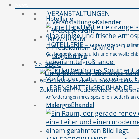
News
VERANSTALTUNGEN
Hotellerie
Veranstaltungs-Kalender
Webcast-Archiv
NEWSROOM
HOTELLERIE
–
Gute Gastgeberqualitäte
Produktinformationen
Gastronomie anschaulich und nachvollziehbar 
Blogbeiträge
Lebensmittelgroßhandel
>> BLOG
LEBENSMITTELGROßHANDEL
Zukunft der Produktivität: KI als st
Anforderungen Ihres speziellen Bedarfs an e
Malergroßhandel