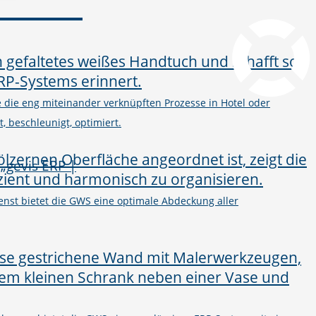
pcvisit Download
he die eng miteinander verknüpften Prozesse in Hotel oder
, beschleunigt, optimiert.
nst bietet die GWS eine optimale Abdeckung aller