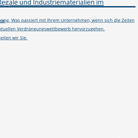
ring. Was passiert mit Ihrem Unternehmen, wenn sich die Zeiten
tur
m aktuellen Verdrängungswettbewerb hervorzugehen.
iten wir Sie.
Telefon
+49 251 7000-02