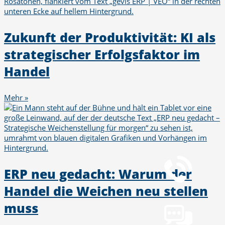
Zukunft der Produktivität: KI als
strategischer Erfolgsfaktor im
Handel
Mehr »
Telefon
+49 251 7000-02
ERP neu gedacht: Warum der
Handel die Weichen neu stellen
Chat
Chat jetzt öffnen
muss