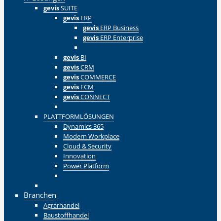
gevis
SUITE
gevis
ERP
gevis
ERP Business
gevis
ERP Enterprise
Zurück
gevis
BI
gevis
CRM
gevis
COMMERCE
gevis
ECM
gevis
CONNECT
Zurück
PLATTFORMLÖSUNGEN
Dynamics 365
Modern Workplace
Cloud & Security
Innovation
Power Platform
Zurück
Zurück
Branchen
Agrarhandel
Baustoffhandel