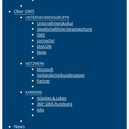
Zurück
Über GWS
UNTERNEHMENSGRUPPE
Unternehmenskultur
Gesellschaftliche Verantwortung
GWS
connectiv!
DIACOM
faveo
Zurück
NETZWERK
Microsoft
Verbände/Verbundgruppen
Partner
Zurück
KARRIERE
Arbeiten & Leben
360° GWS-Rundgang
Jobs
Zurück
Zurück
News