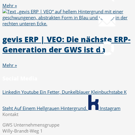
Mehr »
Mail
info@gws.ms
Fernwartung
pcvisit Download
gevis ERP | VEO: Die nächste ERP-
Generation der GWS ist da
Mehr »
Social Media
Linkedin
Youtube
Ein Fetter, Dunkelblauer Kleinbuchstabe K
Steht Auf Einem Hellgrauen Hintergrund.
Instagram
Kontakt
GWS Unternehmensgruppe
Willy-Brandt-Weg 1