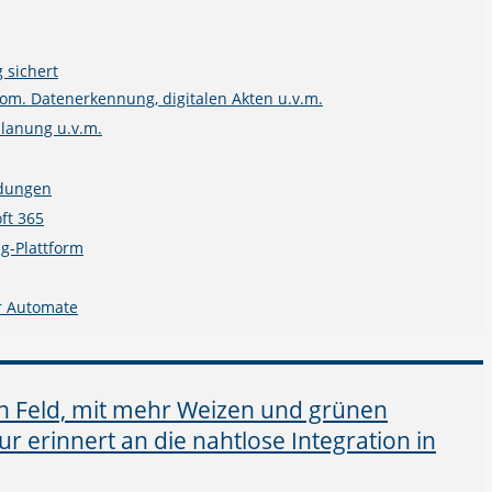
 sichert
m. Datenerkennung, digitalen Akten u.v.m.
planung u.v.m.
ndungen
ft 365
g-Plattform
r Automate