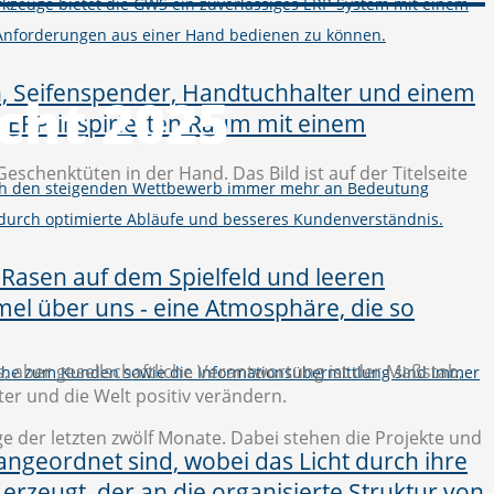
kzeuge bietet die GWS ein zuverlässiges ERP-System mit einem
Anforderungen aus einer Hand bedienen zu können.
cht 2025
urch den steigenden Wettbewerb immer mehr an Bedeutung
 durch optimierte Abläufe und besseres Kundenverständnis.
is, aber gesellschaftliche Verantwortung ist der Maßstab,
 Nähe zum Kunden sowie die Informationsübermittlung sind immer
ter und die Welt positiv verändern.
ge der letzten zwölf Monate. Dabei stehen die Projekte und