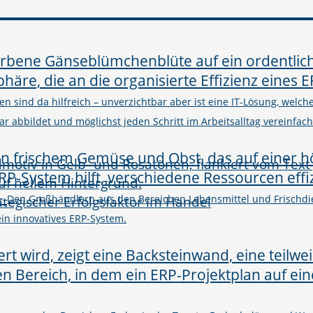
n sind da hilfreich – unverzichtbar aber ist eine IT-Lösung, welc
abbildet und möglichst jeden Schritt im Arbeitsalltag vereinfacht
–
rategischer Erfolgsfaktor im Handel
Den Großhändlern aus den Bereichen Lebensmittel und Frischdie
in innovatives ERP-System.