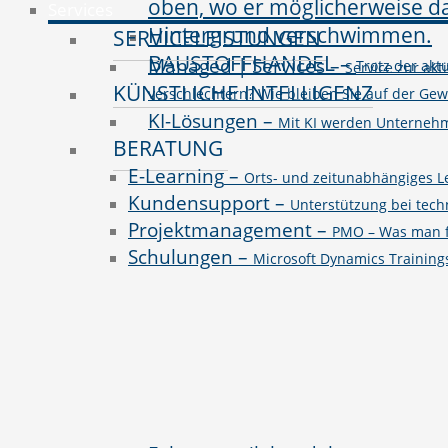
Services
SERVICELEISTUNGEN
BAUSTOFFHANDEL
–
Managed | Services
–
Trotz der ak
Service zur akt
KÜNSTLICHE INTELLIGENZ
verschlechtern? Wie bleiben Sie auf der Ge
KI-Lösungen
–
Mit KI werden Unternehme
BERATUNG
E-Learning
–
Orts- und zeitunabhängiges L
Kundensupport
–
Unterstützung bei tec
Projektmanagement
–
PMO – Was man fü
Schulungen
–
Microsoft Dynamics Trainin