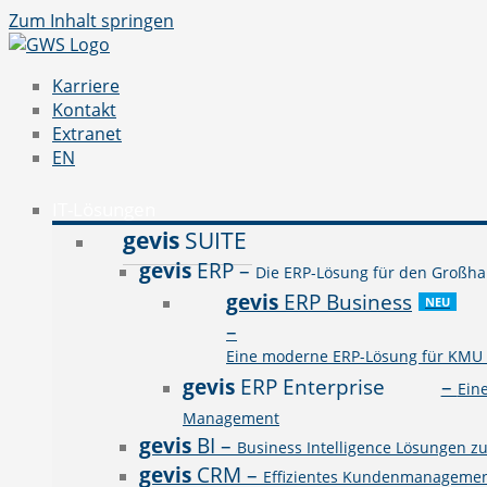
Zum Inhalt springen
Karriere
Kontakt
Extranet
EN
IT-Lösungen
gevis
SUITE
gevis
ERP
–
Die ERP-Lösung für den Großhan
gevis
ERP Business
NEU
–
Eine moderne ERP-Lösung für KMU a
gevis
ERP Enterprise
–
Ein
Management
gevis
BI
–
Business Intelligence Lösungen z
gevis
CRM
–
Effizientes Kundenmanagement 