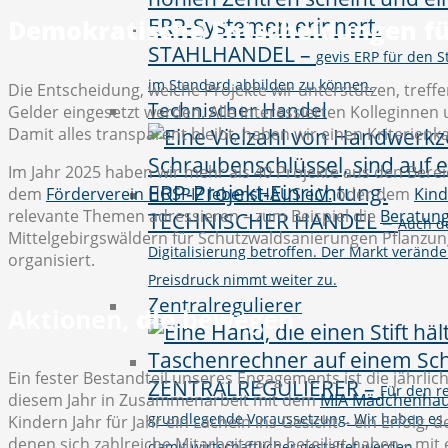
Demokratische Entscheidungen f
STAHLHANDEL
–
gevis ERP für den 
im Standard abbilden zu können.
Die Entscheidung, welche Projekte wir unterstützen, treff
Technischer Handel
Gelder eingesetzt werden. Alle interessierten Kolleginne
Damit alles transparent bleibt, haben wir einen Kriterienk
Im Jahr 2025 haben wir mehr als 40 Projekte aus den Berei
dem
Förderverein HOSPIZ lebensHAUS e.V.
oder dem
Kind
relevante Themen adressieren – zum Beispiel die
Beratung
TECHNISCHER HANDEL
–
Auch d
Mittelgebirgswäldern für Schutzwaldsanierungen Pflanz
Digitalisierung betroffen. Der Markt verände
organisiert.
Preisdruck nimmt weiter zu.
Zentralregulierer
Aktionen,
die
bewegen
Ein fester Bestandteil unseres Engagements ist die jährli
ZENTRALREGULIERER
–
Für den r
diesem Jahr in Zusammenarbeit mit dem
MIA Mädchenhau
grundlegende Voraussetzung. Wir haben es 
Kindern Jahr für Jahr ein Lächeln ins Gesicht – ein Erfol
denen sich zahlreiche Mitarbeitende beteiligt haben – mi
damit wirtschaftlicher gestaltet werden.