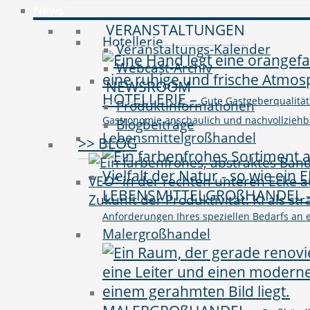
News
VERANSTALTUNGEN
Hotellerie
Veranstaltungs-Kalender
Webcast-Archiv
NEWSROOM
HOTELLERIE
–
Gute Gastgeberqualitäte
Produktinformationen
Gastronomie anschaulich und nachvollziehbar 
Blogbeiträge
Lebensmittelgroßhandel
>> BLOG
LEBENSMITTELGROßHANDEL
Zukunft der Produktivität: KI als st
Anforderungen Ihres speziellen Bedarfs an e
Malergroßhandel