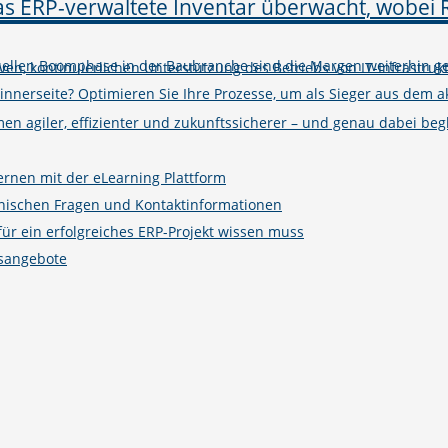
tuellen Boomphase in der Baubranche sind die Margen weiterhin ge
iven, kontinuierlichen Unterstützung des Betriebs von IT-Infrastruk
winnerseite? Optimieren Sie Ihre Prozesse, um als Sieger aus de
n agiler, effizienter und zukunftssicherer – und genau dabei begle
ernen mit der eLearning Plattform
hnischen Fragen und Kontaktinformationen
r ein erfolgreiches ERP-Projekt wissen muss
gsangebote