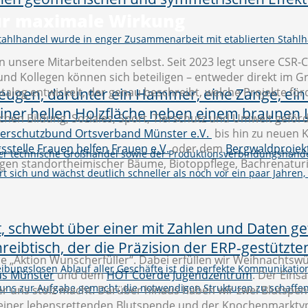
ür maximale Wirkung
Stahlhandel wurde in enger Zusammenarbeit mit etablierten Stahlh
en unsere Mitarbeitenden selbst. Seit 2023 legt unsere CSR-
n und Kollegen können sich beteiligen – entweder direkt im
atalog entwickelt, der genau beschreibt, welche Projekte för
chen Bildung, Soziales, Sport, Tierschutz und Umwelt geförd
erschutzbund Ortsverband Münster e.V.
bis hin zu neuen K
sstelle Frauen helfen Frauen e.V.
oder dem
Bergwaldprojekt
er technische Großhandel sowie der Produktionsverbindungshand
ungen standortheimischer Bäume, Biotoppflege, Bachrenat
rt sich und wächst deutlich schneller als noch vor ein paar Jahren,
che „Aktion Wunscherfüller“. Dabei erfüllen wir Weihnachtsw
eibungslosen Ablauf aller Geschäfte ist die perfekte Kommunikati
s Münster
und dem
HOT Coerde Jugendzentrum
. Der Eins
uns zur Aufgabe gemacht, die notwendigen Strukturen zu schaffe
g, der uns stolz macht. Darüber hinaus haben wir zwei Bluts
t einer lebensrettenden Blutspende und der Knochenmarktyp