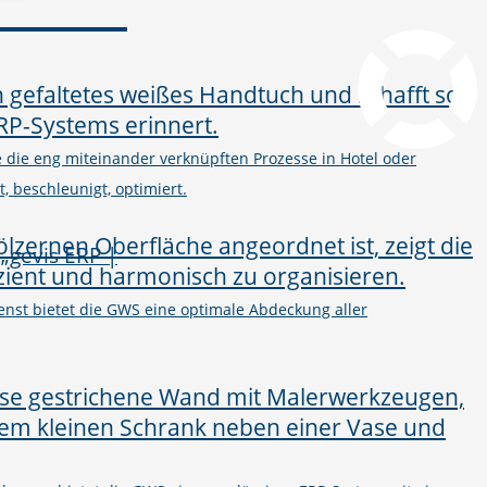
pcvisit Download
he die eng miteinander verknüpften Prozesse in Hotel oder
, beschleunigt, optimiert.
nst bietet die GWS eine optimale Abdeckung aller