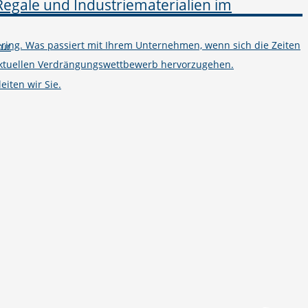
ring. Was passiert mit Ihrem Unternehmen, wenn sich die Zeiten
tur
m aktuellen Verdrängungswettbewerb hervorzugehen.
iten wir Sie.
Telefon
+49 251 7000-02