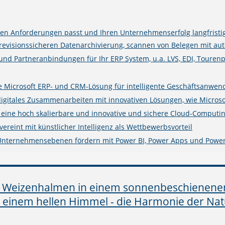
n Anforderungen passt und Ihren Unternehmenserfolg langfristig
isionssicheren Datenarchivierung, scannen von Belegen mit auto
 und Partneranbindungen für Ihr ERP System, u.a. LVS, EDI, Touren
rte Microsoft ERP- und CRM-Lösung für intelligente Geschäftsanwe
digitales Zusammenarbeiten mit innovativen Lösungen, wie Microso
e eine hoch skalierbare und innovative und sichere Cloud-Computin
ereint mit künstlicher Intelligenz als Wettbewerbsvorteil
 Unternehmensebenen fördern mit Power BI, Power Apps und Powe