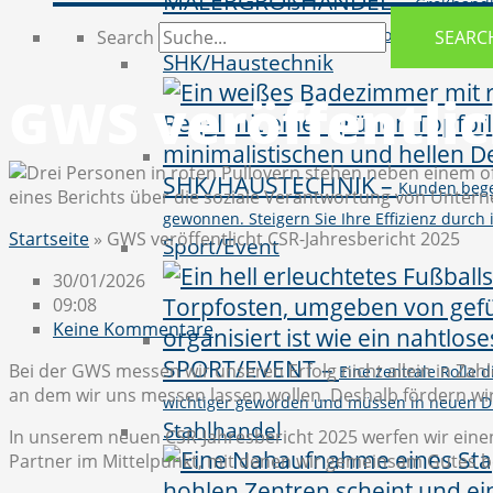
MALERGROßHANDEL
–
Großhändl
vielseitigen Produktportfolio von BI, CR
Search
SEARC
SHK/Haustechnik
GWS veröffentlic
SHK/HAUSTECHNIK
–
Kunden bege
gewonnen. Steigern Sie Ihre Effizienz durc
Startseite
»
GWS veröffentlicht CSR-Jahresbericht 2025
Sport/Event
30/01/2026
09:08
Keine Kommentare
SPORT/EVENT
–
Bei der GWS messen wir unseren Erfolg nicht allein in Zahle
Eine zentrale Rolle
an dem wir uns messen lassen wollen. Deshalb fördern wir s
wichtiger geworden und müssen in neuen D
Stahlhandel
In unserem neuen CSR-Jahresbericht 2025 werfen wir einen 
Partner im Mittelpunkt, mit denen wir gemeinsam Gutes 