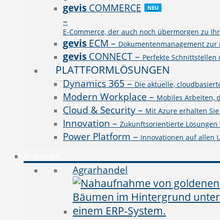
gevis
COMMERCE
NEU
–
E-Commerce, der auch noch übermorgen zu Ihre
gevis
ECM
–
Dokumentenmanagement zur rev
gevis
CONNECT
–
Perfekte Schnittstellen
PLATTFORMLÖSUNGEN
Dynamics 365
–
Die aktuelle, cloudbasie
Modern Workplace
–
Mobiles Arbeiten, 
Cloud & Security
–
Mit Azure erhalten Si
Innovation
–
Zukunftsorientierte Lösungen v
Power Platform
–
Innovationen auf allen
Branchen
Agrarhandel