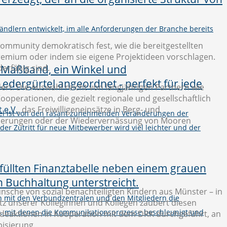
ändlern entwickelt, im alle Anforderungen der Branche bereits
Community demokratisch fest, wie die bereitgestellten
 Gremium oder indem sie eigene Projektideen vorschlagen.
derfähig sind.
ert. Die Auswahl reicht von langjährigen Partnern wie
ooperationen, die gezielt regionale und gesellschaftlich
 e.V.
, das Freiwilligeneinsätze in Berg- und
el ist von den rasant zunehmenden Veränderungen der
urierungen oder der Wiedervernässung von Mooren
 der Zutritt für neue Mitbewerber wird viel leichter und der
ünsche von sozial benachteiligten Kindern aus Münster – in
on mit den Verbundzentralen und den Mitgliedern die
atz unserer Kolleginnen und Kollegen zaubert diesen
n, mit denen die Kommunikationsprozesse beschleunigt und
pendeaktionen in Kooperation mit dem DRK durchgeführt, an
isierung.