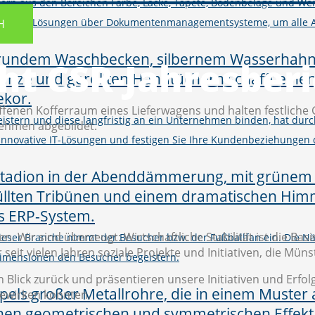
ern aus den Bereichen Farbe, Lacke, Tapete, Bodenbeläge und Wer
M und Shop-Lösungen über Dokumentenmanagementsysteme, um alle 
H
ht CSR-Jahresberi
istern und diese langfristig an ein Unternehmen binden, hat d
h innovative IT-Lösungen und festigen Sie Ihre Kundenbeziehungen
n. Wir sind überzeugt: Wirtschaftliche Stabilität ist die Bas
 dieser Branche nimmt der Besucher bzw. der Fußballfan ein. Die
eit vielen Jahren soziale Projekte und Initiativen, die Müns
imensionen den Besucher begeistern.
Blick zurück und präsentieren unsere Initiativen und Erfol
bewirken konnten.