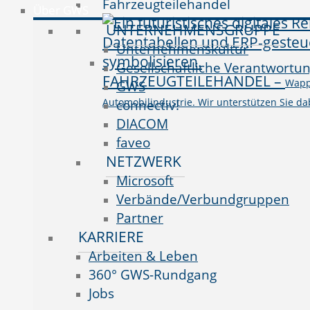
Fahrzeugteilehandel
Über GWS
UNTERNEHMENSGRUPPE
Unternehmenskultur
Gesellschaftliche Verantwortu
FAHRZEUGTEILEHANDEL
–
Wappn
GWS
Automobilindustrie. Wir unterstützen Sie da
connectiv!
DIACOM
faveo
NETZWERK
Microsoft
Verbände/Verbundgruppen
Partner
KARRIERE
Arbeiten & Leben
360° GWS-Rundgang
Jobs