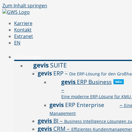
Zum Inhalt springen
Karriere
Kontakt
Extranet
EN
IT-Lösungen
gevis
SUITE
gevis
ERP
–
Die ERP-Lösung für den Großhan
gevis
ERP Business
NEU
–
Eine moderne ERP-Lösung für KMU a
gevis
ERP Enterprise
–
Ein
Management
gevis
BI
–
Business Intelligence Lösungen z
gevis
CRM
–
Effizientes Kundenmanagement 