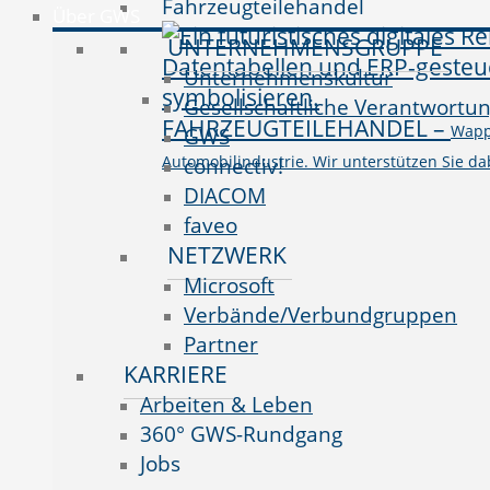
Fahrzeugteilehandel
Über GWS
UNTERNEHMENSGRUPPE
Unternehmenskultur
Gesellschaftliche Verantwortu
FAHRZEUGTEILEHANDEL
–
Wappn
GWS
Automobilindustrie. Wir unterstützen Sie da
connectiv!
DIACOM
faveo
NETZWERK
Microsoft
Verbände/Verbundgruppen
Partner
KARRIERE
Arbeiten & Leben
360° GWS-Rundgang
Jobs