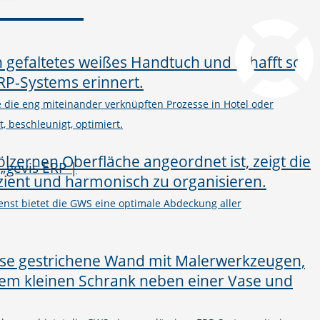
pcvisit Download
he die eng miteinander verknüpften Prozesse in Hotel oder
, beschleunigt, optimiert.
nst bietet die GWS eine optimale Abdeckung aller