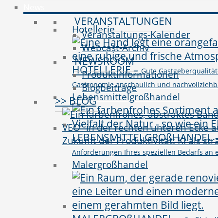
News
VERANSTALTUNGEN
Hotellerie
Veranstaltungs-Kalender
Webcast-Archiv
NEWSROOM
HOTELLERIE
–
Gute Gastgeberqualitäte
Produktinformationen
Gastronomie anschaulich und nachvollziehbar 
Blogbeiträge
Lebensmittelgroßhandel
>> BLOG
LEBENSMITTELGROßHANDEL
Zukunft der Produktivität: KI als st
Anforderungen Ihres speziellen Bedarfs an e
Malergroßhandel