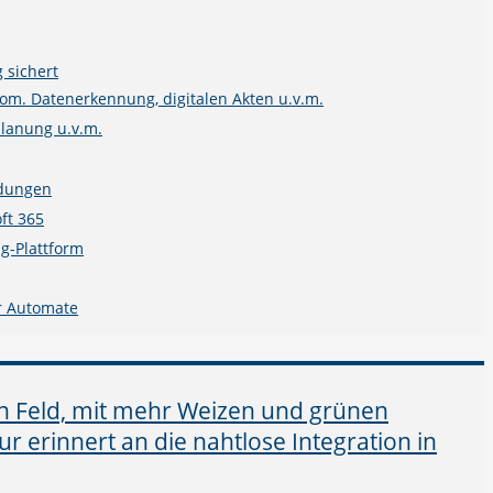
 sichert
m. Datenerkennung, digitalen Akten u.v.m.
planung u.v.m.
ndungen
ft 365
g-Plattform
r Automate