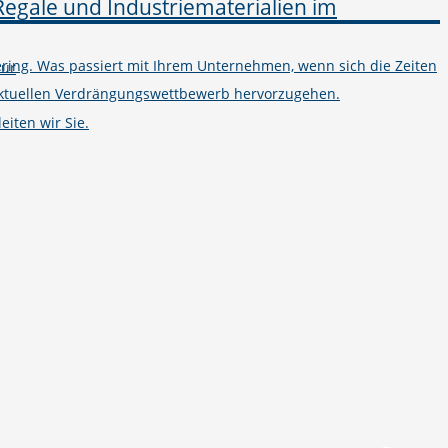
ring. Was passiert mit Ihrem Unternehmen, wenn sich die Zeiten
tur
m aktuellen Verdrängungswettbewerb hervorzugehen.
iten wir Sie.
Telefon
+49 251 7000-02