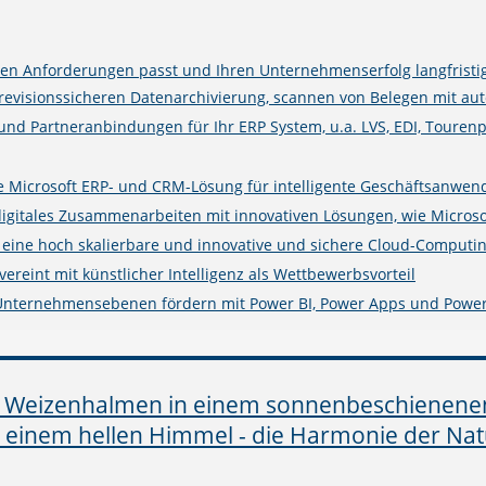
n Anforderungen passt und Ihren Unternehmenserfolg langfristig
isionssicheren Datenarchivierung, scannen von Belegen mit auto
 und Partneranbindungen für Ihr ERP System, u.a. LVS, EDI, Touren
rte Microsoft ERP- und CRM-Lösung für intelligente Geschäftsanwe
digitales Zusammenarbeiten mit innovativen Lösungen, wie Microso
e eine hoch skalierbare und innovative und sichere Cloud-Computin
ereint mit künstlicher Intelligenz als Wettbewerbsvorteil
 Unternehmensebenen fördern mit Power BI, Power Apps und Powe