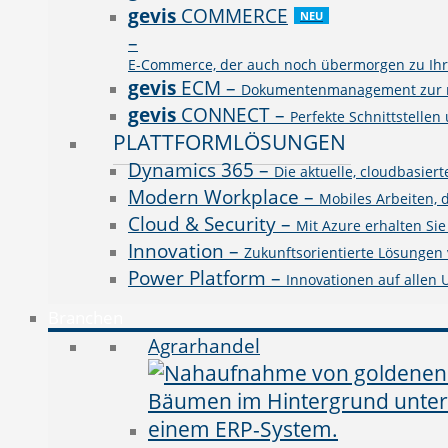
gevis
COMMERCE
NEU
–
E-Commerce, der auch noch übermorgen zu Ihre
gevis
ECM
–
Dokumentenmanagement zur rev
gevis
CONNECT
–
Perfekte Schnittstellen
PLATTFORMLÖSUNGEN
Dynamics 365
–
Die aktuelle, cloudbasie
Modern Workplace
–
Mobiles Arbeiten, 
Cloud & Security
–
Mit Azure erhalten Si
Innovation
–
Zukunftsorientierte Lösungen v
Power Platform
–
Innovationen auf allen
Branchen
Agrarhandel