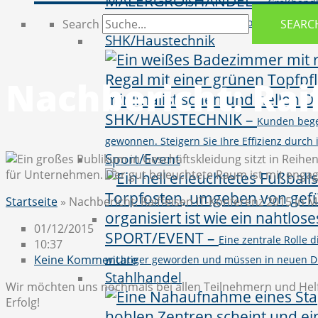
MALERGROßHANDEL
–
Großhändl
vielseitigen Produktportfolio von BI, CR
Search
SEARC
SHK/Haustechnik
Nachbericht: Rai
SHK/HAUSTECHNIK
–
Kunden bege
gewonnen. Steigern Sie Ihre Effizienz durc
Sport/Event
Startseite
»
Nachbericht: Raiffeisen IT-Konferenz 2015 in M
01/12/2015
SPORT/EVENT
–
Eine zentrale Rolle
10:37
Keine Kommentare
wichtiger geworden und müssen in neuen D
Stahlhandel
Wir möchten uns nochmals bei allen Teilnehmern und Helfe
Erfolg!