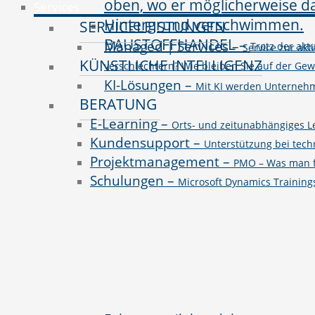
Services
SERVICELEISTUNGEN
BAUSTOFFHANDEL
–
Managed | Services
–
Trotz der ak
Service zur akt
KÜNSTLICHE INTELLIGENZ
verschlechtern? Wie bleiben Sie auf der Ge
KI-Lösungen
–
Mit KI werden Unternehme
BERATUNG
E-Learning
–
Orts- und zeitunabhängiges L
Kundensupport
–
Unterstützung bei tec
Projektmanagement
–
PMO – Was man fü
Schulungen
–
Microsoft Dynamics Trainin