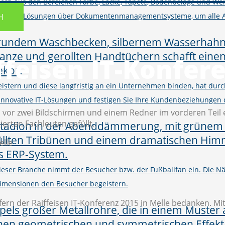
ern aus den Bereichen Farbe, Lacke, Tapete, Bodenbeläge und Wer
M und Shop-Lösungen über Dokumentenmanagementsysteme, um alle 
H
ffeisen IT-Konfere
istern und diese langfristig an ein Unternehmen binden, hat d
h innovative IT-Lösungen und festigen Sie Ihre Kundenbeziehungen
elle
 dieser Branche nimmt der Besucher bzw. der Fußballfan ein. Die
imensionen den Besucher begeistern.
rn der Raiffeisen IT-Konferenz 2015 in Melle bedanken. Mit