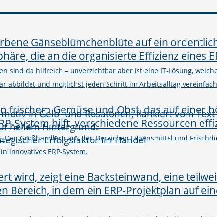
n sind da hilfreich – unverzichtbar aber ist eine IT-Lösung, welc
abbildet und möglichst jeden Schritt im Arbeitsalltag vereinfacht
–
rategischer Erfolgsfaktor im Handel
Den Großhändlern aus den Bereichen Lebensmittel und Frischdie
in innovatives ERP-System.