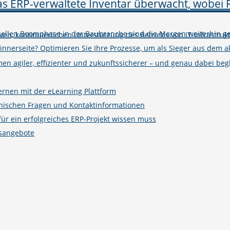
tuellen Boomphase in der Baubranche sind die Margen weiterhin ge
iven, kontinuierlichen Unterstützung des Betriebs von IT-Infrastruk
winnerseite? Optimieren Sie Ihre Prozesse, um als Sieger aus de
n agiler, effizienter und zukunftssicherer – und genau dabei begle
ernen mit der eLearning Plattform
hnischen Fragen und Kontaktinformationen
r ein erfolgreiches ERP-Projekt wissen muss
gsangebote