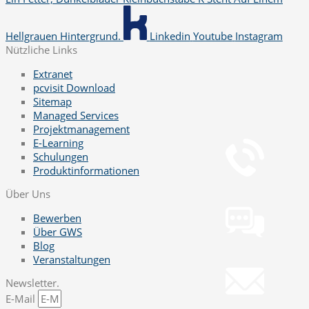
Hellgrauen Hintergrund.
Linkedin
Youtube
Instagram
Nützliche Links
Extranet
pcvisit Download
Sitemap
Managed Services
Telefon
Projektmanagement
+49 251 7000-02
E-Learning
Schulungen
Produktinformationen
Chat
Über Uns
Chat jetzt öffnen
Bewerben
Über GWS
Blog
Mail
Veranstaltungen
info@gws.ms
Newsletter.
E-Mail
Fernwartung