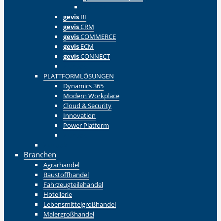
Zurück
gevis
BI
gevis
CRM
gevis
COMMERCE
gevis
ECM
gevis
CONNECT
Zurück
PLATTFORMLÖSUNGEN
Dynamics 365
Modern Workplace
Cloud & Security
Innovation
Power Platform
Zurück
Zurück
Branchen
Agrarhandel
Baustoffhandel
Fahrzeugteilehandel
Hotellerie
Lebensmittelgroßhandel
Malergroßhandel