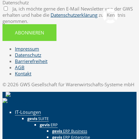
Datenschutz
pcvisit Download
Ja, ich möchte gerne den E-Mail Newsletter von der GWS
erhalten und habe die
Datenschutzerklärung
zur Kenntnis
genommen.
ABONNIEREN
Impressum
Datenschutz
Barrierefreiheit
AGB
Kontakt
© 2026 GWS Gesellschaft für Warenwirtschafts-Systeme mbH
IT-Lösungen
gevis
SUITE
gevis
ERP
gevis
ERP Business
gevis
ERP Enterprise