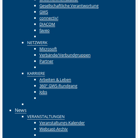
Gesellschaftliche Verantwortung
GWS
connectiv!
DIACOM
faveo
Zurück
NETZWERK
Microsoft
Verbände/Verbundgruppen
Partner
Zurück
KARRIERE
Arbeiten & Leben
360° GWS-Rundgang
Jobs
Zurück
Zurück
News
VERANSTALTUNGEN
Veranstaltungs-Kalender
Webcast-Archiv
Zurück