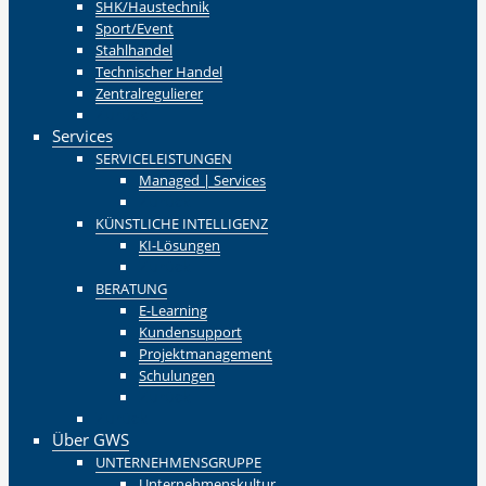
SHK/Haustechnik
Sport/Event
Stahlhandel
Technischer Handel
Zentralregulierer
Zurück
Services
SERVICELEISTUNGEN
Managed | Services
Zurück
KÜNSTLICHE INTELLIGENZ
KI-Lösungen
Zurück
BERATUNG
E-Learning
Kundensupport
Projektmanagement
Schulungen
Zurück
Zurück
Über GWS
UNTERNEHMENSGRUPPE
Unternehmenskultur