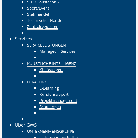
SHK/Haustechnik
Sport/Event
Stahlhandel
Technischer Handel
Zentralregulierer
Zurück
Services
SERVICELEISTUNGEN
Managed | Services
Zurück
KÜNSTLICHE INTELLIGENZ
KI-Lösungen
Zurück
BERATUNG
E-Learning
Kundensupport
Projektmanagement
Schulungen
Zurück
Zurück
Über GWS
UNTERNEHMENSGRUPPE
Unternehmenskultur