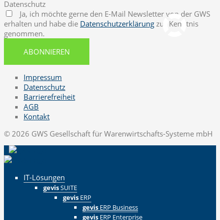
Datenschutz
pcvisit Download
Ja, ich möchte gerne den E-Mail Newsletter von der GWS
erhalten und habe die
Datenschutzerklärung
zur Kenntnis
genommen.
ABONNIEREN
Impressum
Datenschutz
Barrierefreiheit
AGB
Kontakt
© 2026 GWS Gesellschaft für Warenwirtschafts-Systeme mbH
IT-Lösungen
gevis
SUITE
gevis
ERP
gevis
ERP Business
gevis
ERP Enterprise