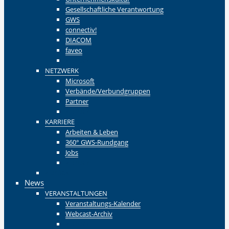
Gesellschaftliche Verantwortung
GWS
connectiv!
DIACOM
faveo
Zurück
NETZWERK
Microsoft
Verbände/Verbundgruppen
Partner
Zurück
KARRIERE
Arbeiten & Leben
360° GWS-Rundgang
Jobs
Zurück
Zurück
News
VERANSTALTUNGEN
Veranstaltungs-Kalender
Webcast-Archiv
Zurück