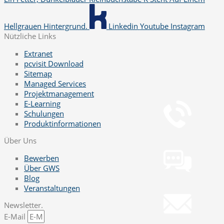
Hellgrauen Hintergrund.
Linkedin
Youtube
Instagram
Nützliche Links
Extranet
pcvisit Download
Sitemap
Managed Services
Telefon
Projektmanagement
+49 251 7000-02
E-Learning
Schulungen
Produktinformationen
Chat
Über Uns
Chat jetzt öffnen
Bewerben
Über GWS
Blog
Mail
Veranstaltungen
info@gws.ms
Newsletter.
E-Mail
Fernwartung