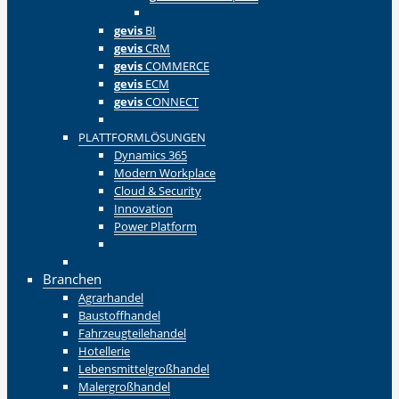
Zurück
gevis
BI
gevis
CRM
gevis
COMMERCE
gevis
ECM
gevis
CONNECT
Zurück
PLATTFORMLÖSUNGEN
Dynamics 365
Modern Workplace
Cloud & Security
Innovation
Power Platform
Zurück
Zurück
Branchen
Agrarhandel
Baustoffhandel
Fahrzeugteilehandel
Hotellerie
Lebensmittelgroßhandel
Malergroßhandel