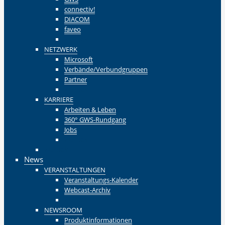
connectiv!
DIACOM
faveo
Zurück
NETZWERK
Microsoft
Verbände/Verbundgruppen
Partner
Zurück
KARRIERE
Arbeiten & Leben
360° GWS-Rundgang
Jobs
Zurück
Zurück
News
VERANSTALTUNGEN
Veranstaltungs-Kalender
Webcast-Archiv
Zurück
NEWSROOM
Produktinformationen