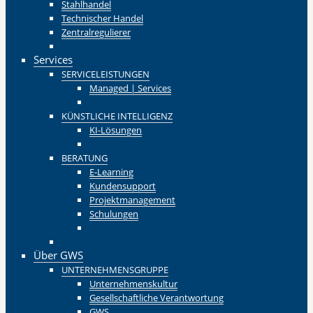
Stahlhandel
Technischer Handel
Zentralregulierer
Zurück
Services
SERVICELEISTUNGEN
Managed | Services
Zurück
KÜNSTLICHE INTELLIGENZ
KI-Lösungen
Zurück
BERATUNG
E-Learning
Kundensupport
Projektmanagement
Schulungen
Zurück
Zurück
Über GWS
UNTERNEHMENSGRUPPE
Unternehmenskultur
Gesellschaftliche Verantwortung
GWS