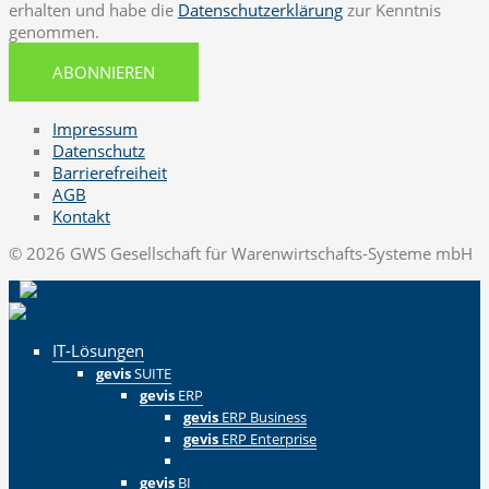
erhalten und habe die
Datenschutzerklärung
zur Kenntnis
genommen.
ABONNIEREN
Impressum
Datenschutz
Barrierefreiheit
AGB
Kontakt
© 2026 GWS Gesellschaft für Warenwirtschafts-Systeme mbH
IT-Lösungen
gevis
SUITE
gevis
ERP
gevis
ERP Business
gevis
ERP Enterprise
Zurück
gevis
BI