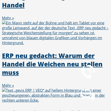
Handel
Mehr »
ERP neu gedacht: Warum der
Telefon
Handel die Weichen neu stellen
+49 251 7000-02
muss
Chat
Mehr »
Chat jetzt öffnen
Mail
info@gws.ms