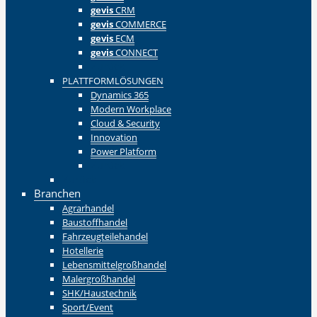
gevis
CRM
gevis
COMMERCE
gevis
ECM
gevis
CONNECT
Zurück
PLATTFORMLÖSUNGEN
Dynamics 365
Modern Workplace
Cloud & Security
Innovation
Power Platform
Zurück
Zurück
Branchen
Agrarhandel
Baustoffhandel
Fahrzeugteilehandel
Hotellerie
Lebensmittelgroßhandel
Malergroßhandel
SHK/Haustechnik
Sport/Event