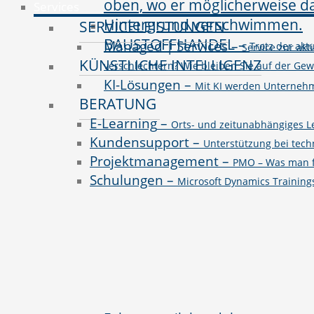
Services
SERVICELEISTUNGEN
BAUSTOFFHANDEL
–
Managed | Services
–
Trotz der ak
Service zur akt
KÜNSTLICHE INTELLIGENZ
verschlechtern? Wie bleiben Sie auf der Ge
KI-Lösungen
–
Mit KI werden Unternehme
BERATUNG
E-Learning
–
Orts- und zeitunabhängiges L
Kundensupport
–
Unterstützung bei tec
Projektmanagement
–
PMO – Was man fü
Schulungen
–
Microsoft Dynamics Trainin