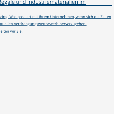
ring. Was passiert mit Ihrem Unternehmen, wenn sich die Zeiten
tur
m aktuellen Verdrängungswettbewerb hervorzugehen.
iten wir Sie.
Telefon
+49 251 7000-02