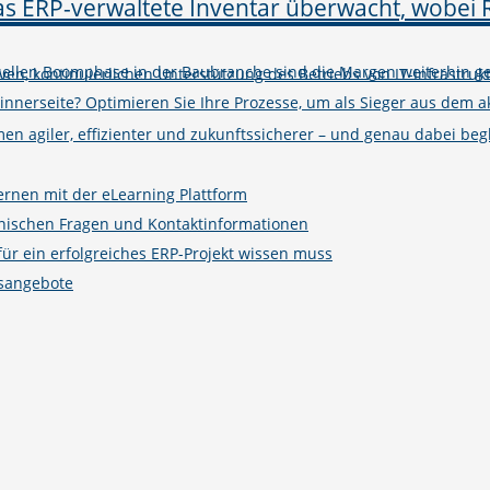
tuellen Boomphase in der Baubranche sind die Margen weiterhin ge
iven, kontinuierlichen Unterstützung des Betriebs von IT-Infrastruk
winnerseite? Optimieren Sie Ihre Prozesse, um als Sieger aus de
n agiler, effizienter und zukunftssicherer – und genau dabei begle
ernen mit der eLearning Plattform
hnischen Fragen und Kontaktinformationen
r ein erfolgreiches ERP-Projekt wissen muss
gsangebote