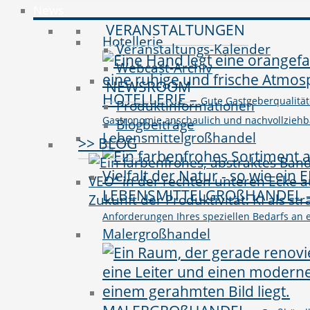
News
VERANSTALTUNGEN
Hotellerie
Veranstaltungs-Kalender
Webcast-Archiv
NEWSROOM
HOTELLERIE
–
Gute Gastgeberqualitäte
Produktinformationen
Gastronomie anschaulich und nachvollziehbar 
Blogbeiträge
Lebensmittelgroßhandel
>> BLOG
LEBENSMITTELGROßHANDEL
Zukunft der Produktivität: KI als st
Anforderungen Ihres speziellen Bedarfs an e
Malergroßhandel