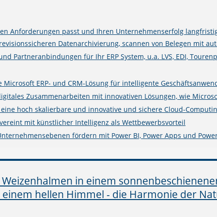
n Anforderungen passt und Ihren Unternehmenserfolg langfristig
isionssicheren Datenarchivierung, scannen von Belegen mit auto
 und Partneranbindungen für Ihr ERP System, u.a. LVS, EDI, Touren
rte Microsoft ERP- und CRM-Lösung für intelligente Geschäftsanwe
digitales Zusammenarbeiten mit innovativen Lösungen, wie Microso
e eine hoch skalierbare und innovative und sichere Cloud-Computin
ereint mit künstlicher Intelligenz als Wettbewerbsvorteil
 Unternehmensebenen fördern mit Power BI, Power Apps und Powe