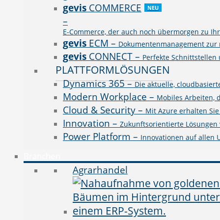
gevis
COMMERCE
NEU
–
E-Commerce, der auch noch übermorgen zu Ihre
gevis
ECM
–
Dokumentenmanagement zur rev
gevis
CONNECT
–
Perfekte Schnittstellen
PLATTFORMLÖSUNGEN
Dynamics 365
–
Die aktuelle, cloudbasie
Modern Workplace
–
Mobiles Arbeiten, 
Cloud & Security
–
Mit Azure erhalten Si
Innovation
–
Zukunftsorientierte Lösungen v
Power Platform
–
Innovationen auf allen
Branchen
Agrarhandel