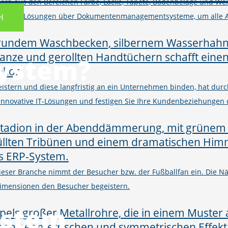
ern aus den Bereichen Farbe, Lacke, Tapete, Bodenbeläge und Wer
M und Shop-Lösungen über Dokumentenmanagementsysteme, um alle 
H
System?
istern und diese langfristig an ein Unternehmen binden, hat d
h innovative IT-Lösungen und festigen Sie Ihre Kundenbeziehungen
 dieser Branche nimmt der Besucher bzw. der Fußballfan ein. Die
imensionen den Besucher begeistern.
ystem