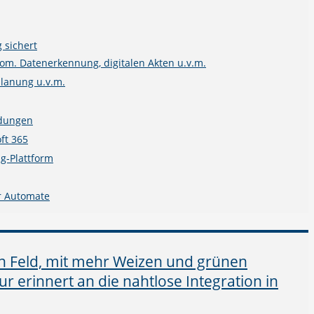
 sichert
m. Datenerkennung, digitalen Akten u.v.m.
planung u.v.m.
ndungen
ft 365
g-Plattform
r Automate