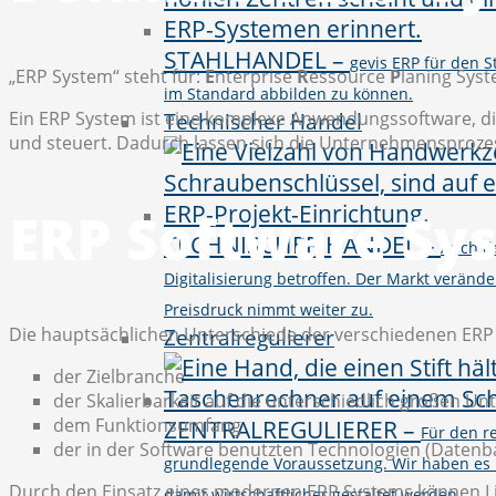
STAHLHANDEL
–
gevis ERP für den 
„ERP System“ steht für:
E
nterprise
R
essource
P
laning Syst
im Standard abbilden zu können.
Ein ERP System ist eine komplexe Anwendungssoftware, die
Technischer Handel
und steuert. Dadurch lassen sich die Unternehmensproze
ERP Software Sy
TECHNISCHER HANDEL
–
Auch d
Digitalisierung betroffen. Der Markt verände
Preisdruck nimmt weiter zu.
Die hauptsächlichen Unterschiede der verschiedenen ERP 
Zentralregulierer
der Zielbranche
der Skalierbarkeit auf die unterschiedlich großen
dem Funktionsumfang
ZENTRALREGULIERER
–
Für den r
der in der Software benutzten Technologien (Datenba
grundlegende Voraussetzung. Wir haben es 
Durch den Einsatz eines modernen ERP Systems können L
damit wirtschaftlicher gestaltet werden.