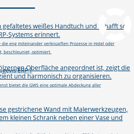
pcvisit Download
he die eng miteinander verknüpften Prozesse in Hotel oder
, beschleunigt, optimiert.
nst bietet die GWS eine optimale Abdeckung aller