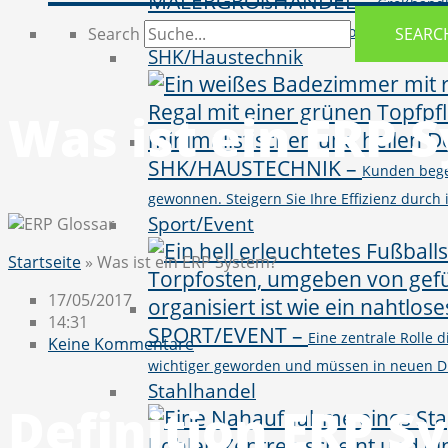
MALERGROßHANDEL
–
Großhändl
vielseitigen Produktportfolio von BI, CR
Search
SEARC
SHK/Haustechnik
Was ist ein ERP 
SHK/HAUSTECHNIK
–
Kunden bege
gewonnen. Steigern Sie Ihre Effizienz durc
Sport/Event
Startseite
»
Was ist ein ERP System?
17/05/2017
14:31
SPORT/EVENT
–
Eine zentrale Rolle
Keine Kommentare
wichtiger geworden und müssen in neuen D
Stahlhandel
Definition ERP S