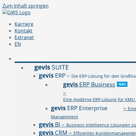
Zum Inhalt springen
Karriere
Kontakt
Extranet
EN
IT-Lösungen
gevis
SUITE
gevis
ERP
–
Die ERP-Lösung für den Großhan
gevis
ERP Business
NEU
–
Eine moderne ERP-Lösung für KMU a
gevis
ERP Enterprise
–
Ein
Management
gevis
BI
–
Business Intelligence Lösungen z
gevis
CRM
–
Effizientes Kundenmanagement 