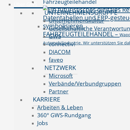
Fahrzeugteilehandel
Über GWS
UNTERNEHMENSGRUPPE
Unternehmenskultur
Gesellschaftliche Verantwortu
FAHRZEUGTEILEHANDEL
–
Wappn
GWS
Automobilindustrie. Wir unterstützen Sie da
connectiv!
DIACOM
faveo
NETZWERK
Microsoft
Verbände/Verbundgruppen
Partner
KARRIERE
Arbeiten & Leben
360° GWS-Rundgang
Jobs