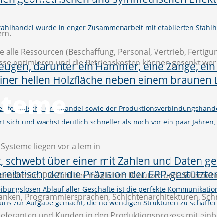
Stahlhandel wurde in enger Zusammenarbeit mit etablierten Stahlh
em.
 alle Ressourcen (Beschaffung, Personal, Vertrieb, Fertigu
sse optimieren und die Betriebskosten können gesenkt wer
steme
er technische Großhandel sowie der Produktionsverbindungshand
rt sich und wächst deutlich schneller als noch vor ein paar Jahren,
Systeme liegen vor allem in
 Unternehmen. Die Zahl der möglichen Benutzer und Untern
eibungslosen Ablauf aller Geschäfte ist die perfekte Kommunikati
nken, Programmiersprachen, Schichtenarchitekturen, Schnit
uns zur Aufgabe gemacht, die notwendigen Strukturen zu schaffe
ieferanten und Kunden in den Produktionsprozess mit ein