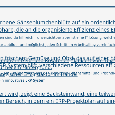
n sind da hilfreich – unverzichtbar aber ist eine IT-Lösung, welc
abbildet und möglichst jeden Schritt im Arbeitsalltag vereinfacht
–
rategischer Erfolgsfaktor im Handel
Den Großhändlern aus den Bereichen Lebensmittel und Frischdie
in innovatives ERP-System.