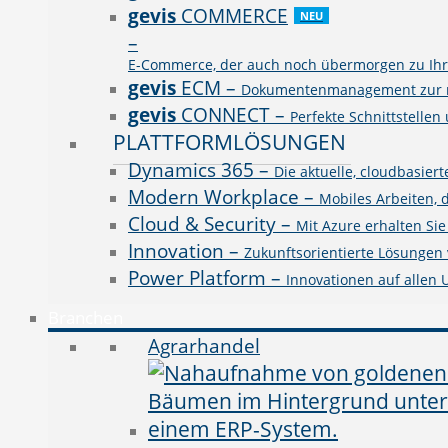
gevis
COMMERCE
NEU
–
E-Commerce, der auch noch übermorgen zu Ihre
gevis
ECM
–
Dokumentenmanagement zur rev
gevis
CONNECT
–
Perfekte Schnittstellen
PLATTFORMLÖSUNGEN
Dynamics 365
–
Die aktuelle, cloudbasie
Modern Workplace
–
Mobiles Arbeiten, 
Cloud & Security
–
Mit Azure erhalten Si
Innovation
–
Zukunftsorientierte Lösungen v
Power Platform
–
Innovationen auf allen
Branchen
Agrarhandel