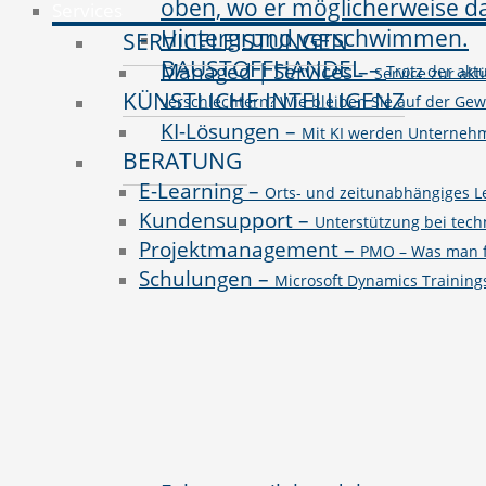
Services
SERVICELEISTUNGEN
BAUSTOFFHANDEL
–
Managed | Services
–
Trotz der ak
Service zur akt
KÜNSTLICHE INTELLIGENZ
verschlechtern? Wie bleiben Sie auf der Ge
KI-Lösungen
–
Mit KI werden Unternehme
BERATUNG
E-Learning
–
Orts- und zeitunabhängiges L
Kundensupport
–
Unterstützung bei tec
Projektmanagement
–
PMO – Was man fü
Schulungen
–
Microsoft Dynamics Trainin