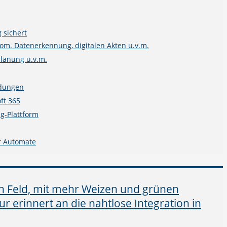
 sichert
m. Datenerkennung, digitalen Akten u.v.m.
planung u.v.m.
ndungen
ft 365
g-Plattform
r Automate