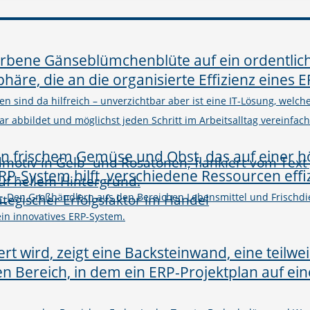
n sind da hilfreich – unverzichtbar aber ist eine IT-Lösung, welc
abbildet und möglichst jeden Schritt im Arbeitsalltag vereinfacht
–
rategischer Erfolgsfaktor im Handel
Den Großhändlern aus den Bereichen Lebensmittel und Frischdie
in innovatives ERP-System.