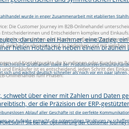
Stahlhandel wurde in enger Zusammenarbeit mit etablierten Stahlh
ice: Die Customer Journey im B2B-Onlinehandel unterscheide
Entscheiderinnen und Entscheidern komplex und Einkaufszy
 die ihre Kundinnen und Kunden umfassend begleiten sollt
del, welche Touchpoints sind zu bedenken und mit welche
hrungen und Kontaktpunkte die Kundinnen oder Kunden im 
er technische Großhandel sowie der Produktionsverbindungshand
 und Einkäufer ist es entscheidend, jeden Schritt des Eink
rt sich und wächst deutlich schneller als noch vor ein paar Jahren,
B2B-Onlinehandel fünf Phasen:
eibungslosen Ablauf aller Geschäfte ist die perfekte Kommunikati
uns zur Aufgabe gemacht, die notwendigen Strukturen zu schaffe
| FORESIGHT Sie bei der Optimierung der Customer Journey 