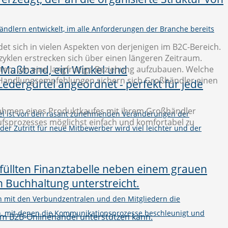
ändlern entwickelt, im alle Anforderungen der Branche bereits
t sich in vielen Aspekten von derjenigen im B2C-Bereich.
klen erstrecken sich über einen längeren Zeitraum.
en, um eine langfristige Beziehung aufzubauen. Welche
n Handlungsempfehlungen sichern sich Großhändler einen
Rahmen eines Produktkaufes mit ihrem Großhändler
el ist von den rasant zunehmenden Veränderungen der
aufsprozesses möglichst einfach und komfortabel zu
 der Zutritt für neue Mitbewerber wird viel leichter und der
on mit den Verbundzentralen und den Mitgliedern die
n, mit denen die Kommunikationsprozesse beschleunigt und
im B2B-Onlinehandel unterstützen kann.