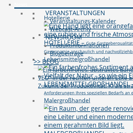
News
VERANSTALTUNGEN
Hotellerie
Veranstaltungs-Kalender
Webcast-Archiv
NEWSROOM
HOTELLERIE
–
Gute Gastgeberqualitäte
Produktinformationen
Gastronomie anschaulich und nachvollziehbar 
Blogbeiträge
Lebensmittelgroßhandel
>> BLOG
LEBENSMITTELGROßHANDEL
Zukunft der Produktivität: KI als st
Anforderungen Ihres speziellen Bedarfs an e
Malergroßhandel