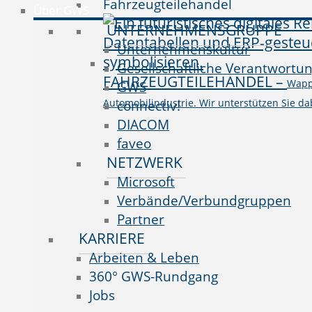
Fahrzeugteilehandel
Über GWS
UNTERNEHMENSGRUPPE
Unternehmenskultur
Gesellschaftliche Verantwortu
FAHRZEUGTEILEHANDEL
–
Wappn
GWS
Automobilindustrie. Wir unterstützen Sie da
connectiv!
DIACOM
faveo
NETZWERK
Microsoft
Verbände/Verbundgruppen
Partner
KARRIERE
Arbeiten & Leben
360° GWS-Rundgang
Jobs