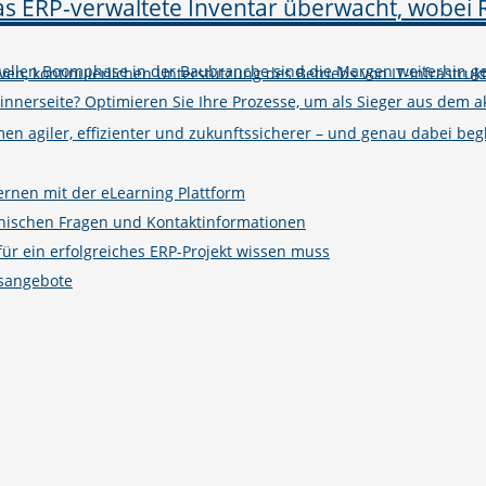
tuellen Boomphase in der Baubranche sind die Margen weiterhin ge
iven, kontinuierlichen Unterstützung des Betriebs von IT-Infrastruk
winnerseite? Optimieren Sie Ihre Prozesse, um als Sieger aus de
n agiler, effizienter und zukunftssicherer – und genau dabei begle
ernen mit der eLearning Plattform
hnischen Fragen und Kontaktinformationen
r ein erfolgreiches ERP-Projekt wissen muss
gsangebote