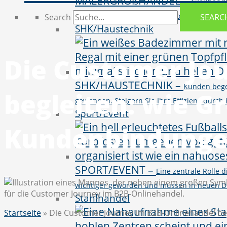
MALERGROßHANDEL
–
Großhändl
vielseitigen Produktportfolio von BI, CR
Search
SEARC
SHK/Haustechnik
Die Customer Jo
SHK/HAUSTECHNIK
–
Kunden bege
begleiten: wie G
gewonnen. Steigern Sie Ihre Effizienz durc
Sport/Event
Kundenbindunge
SPORT/EVENT
–
Eine zentrale Rolle
wichtiger geworden und müssen in neuen D
Stahlhandel
Startseite
»
Die Customer Journey im B2B-Onlinehandel be