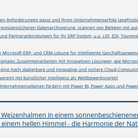
n Anforderungen passt und Ihren Unternehmenserfolg langfristig
isionssicheren Datenarchivierung, scannen von Belegen mit auto
 und Partneranbindungen für Ihr ERP System, u.a. LVS, EDI, Touren
rte Microsoft ERP- und CRM-Lösung für intelligente Geschäftsanwe
digitales Zusammenarbeiten mit innovativen Lösungen, wie Microso
e eine hoch skalierbare und innovative und sichere Cloud-Computin
ereint mit künstlicher Intelligenz als Wettbewerbsvorteil
 Unternehmensebenen fördern mit Power BI, Power Apps und Powe