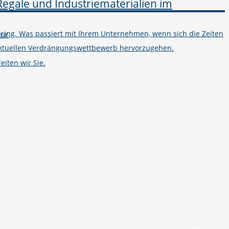
ring. Was passiert mit Ihrem Unternehmen, wenn sich die Zeiten
tur
m aktuellen Verdrängungswettbewerb hervorzugehen.
iten wir Sie.
Telefon
+49 251 7000-02