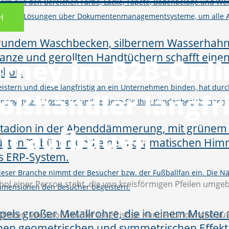
ern aus den Bereichen Farbe, Lacke, Tapete, Bodenbeläge und Wer
M und Shop-Lösungen über Dokumentenmanagementsysteme, um alle 
H
urney im B2B-Onl
istern und diese langfristig an ein Unternehmen binden, hat d
roßhändler langfr
h innovative IT-Lösungen und festigen Sie Ihre Kundenbeziehungen
n aufbauen
 dieser Branche nimmt der Besucher bzw. der Fußballfan ein. Die
imensionen den Besucher begeistern.
gleiten: wie Großhändler langfristige Kundenbindungen au