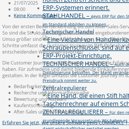
21/07/2025
08:00
STAHLHANDEL
–
Keine Kommentare
gevis ERP für den 
im Standard abbilden zu können.
Von der ersten Bedarfserkennung bis zum After-Sales-Serv
Technischer Handel
So sind die Strukturen aufgrund von mehr eingebundenen 
Umso größer sind die Herausforderungen für Großhändler,
Schritte umfasst die Customer Journey im B2B-Onlinehan
entscheidenden Wettbewerbsvorteil?
Die Customer Journey im B2B-Bereich umfasst alle Erfa
TECHNISCHER HANDEL
–
Auch d
haben. Für zufriedene und damit bleibende Einkäuferinnen
Digitalisierung betroffen. Der Markt verände
gestalten. In der Regel umfasst die Customer Journey im 
Preisdruck nimmt weiter zu.
Bedarfserkennung
Zentralregulierer
Recherche und Informationssuche
Bewertung und Auswahl
Kaufentscheidung
ZENTRALREGULIERER
–
After-Sales und Kundenbindung
Für den r
grundlegende Voraussetzung. Wir haben es 
Erfahren Sie jetzt, wie unsere Software gevis COMMERCE 
damit wirtschaftlicher gestaltet werden.