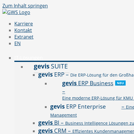
Zum Inhalt springen
Karriere
Kontakt
Extranet
EN
IT-Lösungen
gevis
SUITE
gevis
ERP
–
Die ERP-Lösung für den Großhan
gevis
ERP Business
NEU
–
Eine moderne ERP-Lösung für KMU a
gevis
ERP Enterprise
–
Ein
Management
gevis
BI
–
Business Intelligence Lösungen z
gevis
CRM
–
Effizientes Kundenmanagement 