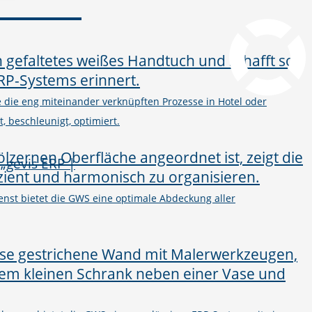
pcvisit Download
he die eng miteinander verknüpften Prozesse in Hotel oder
, beschleunigt, optimiert.
nst bietet die GWS eine optimale Abdeckung aller